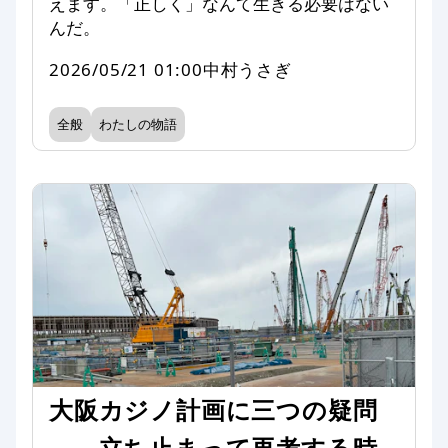
えます。「正しく」なんて生きる必要はない
んだ。
2026/05/21 01:00
中村うさぎ
全般
わたしの物語
大阪カジノ計画に三つの疑問
——立ち止まって再考する時