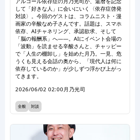
アルコール依存症の月乃光司が、還暦を記念
して「好きな人」に会いにいく〈依存症啓発
対談〉。今回のゲストは、コラムニスト・漫
画家の辛酸なめ子さんです。話題は、スマホ
依存、AIチャネリング、承認欲求、そして
「脳の報酬系」へ——。AIにイベント会場の
「波動」を読ませる辛酸さんと、チャッピー
で「人生の棚卸し」を始めた月乃。一見、危
うくも見える会話の奥から、「現代人は何に
依存しているのか」が少しずつ浮かび上がっ
てきます。
2026/06/02 02:00
月乃光司
全般
対談