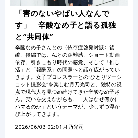
「害のないやばい人なんで
す」 辛酸なめ子と語る孤独
と“共同体”
辛酸なめ子さんとの〈依存症啓発対談〉後
編。後編では、AIとの距離感、ショート動画
依存、引きこもり時代の感覚、そして「推し
活」と「報酬系」の問題へと話が広がってい
きます。女子プロレスラーとの“ひとりツーシ
ョット撮影会”を楽しむ月乃光司と、独特の視
点で現代人を見つめ続けてきた辛酸なめ子さ
ん。笑いを交えながらも、「人はなぜ何かに
ハマるのか」というテーマが、少しずつ浮か
び上がってきます。
2026/06/03 02:01
月乃光司