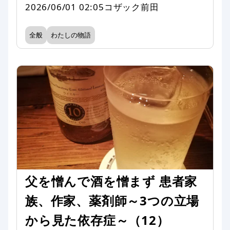
2026/06/01 02:05
コザック前田
全般
わたしの物語
父を憎んで酒を憎まず 患者家
族、作家、薬剤師～3つの立場
から見た依存症～（12）