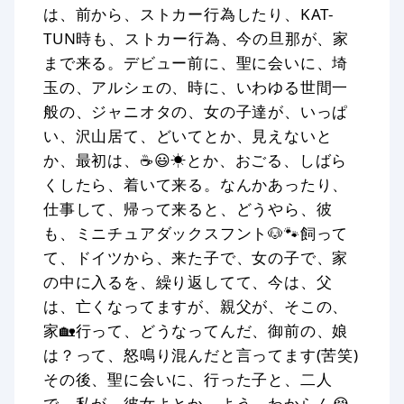
は、前から、ストカー行為したり、KAT-
TUN時も、ストカー行為、今の旦那が、家
まで来る。デビュー前に、聖に会いに、埼
玉の、アルシェの、時に、いわゆる世間一
般の、ジャニオタの、女の子達が、いっぱ
い、沢山居て、どいてとか、見えないと
か、最初は、☕😃☀とか、おごる、しばら
くしたら、着いて来る。なんかあったり、
仕事して、帰って来ると、どうやら、彼
も、ミニチュアダックスフント🐶🐾飼って
て、ドイツから、来た子で、女の子で、家
の中に入るを、繰り返してて、今は、父
は、亡くなってますが、親父が、そこの、
家🏡行って、どうなってんだ、御前の、娘
は？って、怒鳴り混んだと言ってます(苦笑)
その後、聖に会いに、行った子と、二人
で、私が、彼女よとか、よう、わからん😭