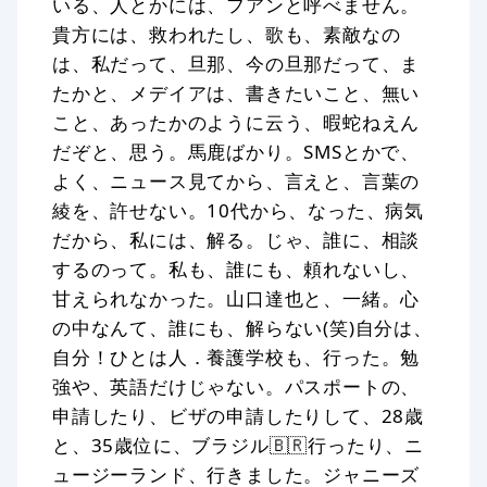
いる、人とかには、フアンと呼べません。
貴方には、救われたし、歌も、素敵なの
は、私だって、旦那、今の旦那だって、ま
たかと、メデイアは、書きたいこと、無い
こと、あったかのように云う、暇蛇ねえん
だぞと、思う。馬鹿ばかり。SMSとかで、
よく、ニュース見てから、言えと、言葉の
綾を、許せない。10代から、なった、病気
だから、私には、解る。じゃ、誰に、相談
するのって。私も、誰にも、頼れないし、
甘えられなかった。山口達也と、一緒。心
の中なんて、誰にも、解らない(笑)自分は、
自分！ひとは人．養護学校も、行った。勉
強や、英語だけじゃない。パスポートの、
申請したり、ビザの申請したりして、28歳
と、35歳位に、ブラジル🇧🇷行ったり、ニ
ュージーランド、行きました。ジャニーズ