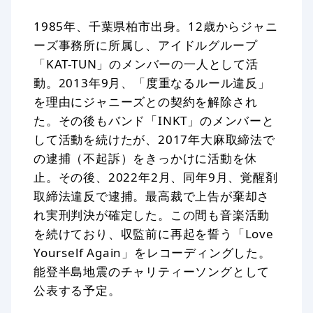
1985年、千葉県柏市出身。12歳からジャニ
ーズ事務所に所属し、アイドルグループ
「KAT-TUN」のメンバーの一人として活
動。2013年9月、「度重なるルール違反」
を理由にジャニーズとの契約を解除され
た。その後もバンド「INKT」のメンバーと
して活動を続けたが、2017年大麻取締法で
の逮捕（不起訴）をきっかけに活動を休
止。その後、2022年2月、同年9月、覚醒剤
取締法違反で逮捕。最高裁で上告が棄却さ
れ実刑判決が確定した。この間も音楽活動
を続けており、収監前に再起を誓う「Love
Yourself Again」をレコーディングした。
能登半島地震のチャリティーソングとして
公表する予定。