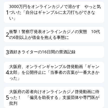
3000万円をオンラインカジノで溶かす やっと気
1
づいた「自分はギャンブルに太刀打ちができな
い」
衝撃！警察庁発表オンラインカジノの実態 10代
2
の6割以上が借金を抱える事態に
3
酒好きライターの16日間の禁酒記録
大阪府、オンラインギャンブル啓発動画「ギャン
4
太郎」を公開停止に「当事者の言葉が一番大きか
った」
大阪府の若者向けオンラインカジノ啓発動画に待
5
った！ 「偏見を助長する」支援団体や専門医が
批判