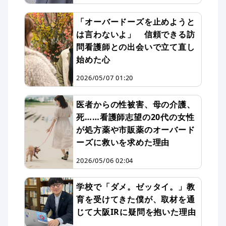
「オーバードーズを止めようと
は言わないよ」 信頼できる訪
問看護師との出会いで立て直し
始めた心
2026/05/07 01:20
医者からの性被害、母の介護、
死……看護師志望の20代の女性
が処方薬や市販薬のオーバード
ーズに救いを求めた理由
2026/05/06 02:04
学校で「ダメ。ゼッタイ。」教
育を受けてきた僕が、取材を通
じて大阪IRに疑問を抱いた理由