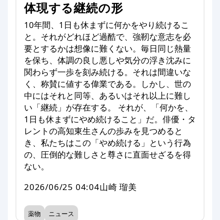
体現する継続の形
10年間、1日も休まずに何かをやり続けるこ
と。それがどれほど過酷で、強靭な意志を必
要とするかは想像に難くない。毎日同じ熱量
を保ち、体調の良し悪しや気分の浮き沈みに
関わらず一歩を刻み続ける。それは間違いな
く、称賛に値する偉業である。しかし、世の
中にはそれと同等、あるいはそれ以上に難し
い「継続」が存在する。 それが、「何かを、
1日も休まずにやめ続けること」だ。俳優・タ
レントの高知東生さんの歩みを見つめると
き、私たちはこの「やめ続ける」という行為
の、圧倒的な難しさと尊さに直面せざるを得
ない。
2026/06/25 04:04
山崎 瑠美
薬物
ニュース