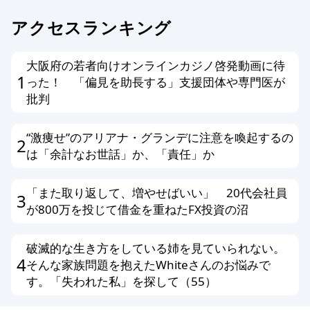
アクセスランキング
大阪府の若者向けオンラインカジノ啓発動画に待
1
った！ 「偏見を助長する」支援団体や専門医が
批判
“激痩せ”のアリアナ・グランデに注意を喚起するの
2
は「余計なお世話」か、「責任」か
「また取り返して、増やせばいい」 20代会社員
3
が800万を投じて借金を重ねたFX投資の沼
破滅的な生き方をしている姉を見ていられない。
4
そんな家族問題を抱えたWhiteさんのお悩みで
す。「失われた私」を探して（55）