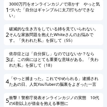
3000万円をオンラインカジノで溶かす やっと気
1
づいた「自分はギャンブルに太刀打ちができな
い」
破滅的な生き方をしている姉を見ていられない。
2
そんな家族問題を抱えたWhiteさんのお悩みで
す。「失われた私」を探して（55）
依存症とは「自分探し」なのではないか？なら
3
ば、この病にはとても重要な意味がある。「失わ
れた私」を探して（18）
「やっと捕まった。これでやめられる」逮捕され
4
たあの日、人気YouTuberの脳裏をよぎった一言
衝撃！警察庁発表オンラインカジノの実態 10代
5
の6割以上が借金を抱える事態に