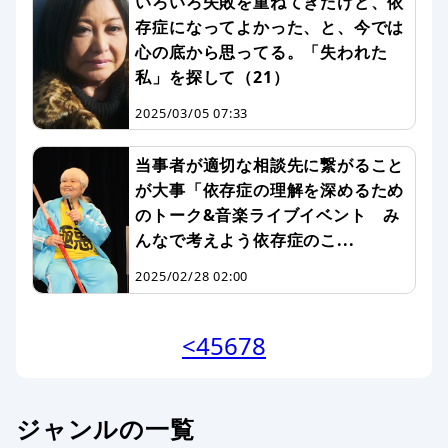
いろいろ失敗を重ねてきたけど、依
存症になってよかった、と、今では
心の底から思ってる。「失われた
私」を探して（21）
2025/03/05 07:33
当事者が適切な相談先に繋がること
が大事「依存症の理解を深めるため
のトーク&音楽ライブイベント み
んなで考えよう依存症のこ...
2025/02/28 02:00
<
4
5
6
7
8
ジャンルの一覧