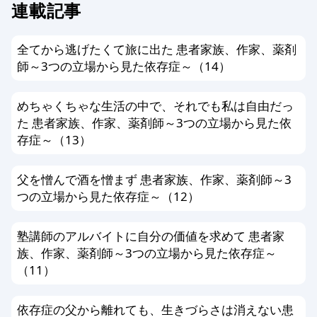
連載記事
事実に反した情報や誤解させる内容を
書いている場合
全てから逃げたくて旅に出た 患者家族、作家、薬剤
公序良俗、法令に反した内容の情報を
師～3つの立場から見た依存症～（14）
含む場合
個人情報を書き込んだ場合
めちゃくちゃな生活の中で、それでも私は自由だっ
メールアドレス、他サイトへのリンク
た 患者家族、作家、薬剤師～3つの立場から見た依
がある場合
存症～（13）
その他、編集スタッフが不適切と判断
した場合
父を憎んで酒を憎まず 患者家族、作家、薬剤師～3
つの立場から見た依存症～（12）
編集方針に同意する方のみ投稿ができ
ます。以上、あらかじめ、ご了承くだ
塾講師のアルバイトに自分の価値を求めて 患者家
さい。
族、作家、薬剤師～3つの立場から見た依存症～
（11）
依存症の父から離れても、生きづらさは消えない患