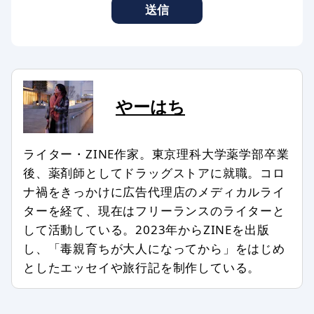
したコメントはAddiction Reportの記
送信
事やサービスに転載、利用する場合が
あります。
コメントのタイトル・本文は編集スタ
ッフの判断で修正したり、全部、また
は一部を非掲載とさせていただいたり
やーはち
する場合もあります。
次のようなコメントは非掲載、または
ライター・ZINE作家。東京理科大学薬学部卒業
削除します。
後、薬剤師としてドラッグストアに就職。コロ
ナ禍をきっかけに広告代理店のメディカルライ
記事との関係が認められない場合
ターを経て、現在はフリーランスのライターと
特定の個人、組織を誹謗中傷し、名誉
して活動している。2023年からZINEを出版
を傷つける内容を含む場合
し、「毒親育ちが大人になってから」をはじめ
第三者の著作権などを侵害する内容を
としたエッセイや旅行記を制作している。
含む場合
特定の企業や団体、商品の宣伝、販売
促進を主な目的とする場合