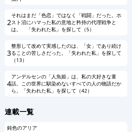
編集方針に同意する方のみ投稿ができ
それはまだ「色恋」ではなく「戦闘」だった。ホ
ます。以上、あらかじめ、ご了承くだ
2
スト沼にハマった私の意地と矜持の代理戦争と
さい。
は。 「失われた私」を探して（5）
整形して改めて実感したのは、「女」であり続け
3
ることの苦しさだった。「失われた私」を探して
（13）
アンデルセンの「人魚姫」は、私の大好きな童
4
話。この世界に馴染めないすべての人の物語だか
ら。「失われた私」を探して（42）
連載一覧
鈍色のアリア