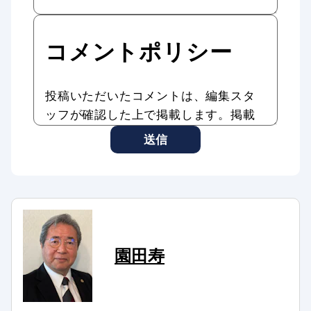
コメントポリシー
投稿いただいたコメントは、編集スタ
ッフが確認した上で掲載します。掲載
したコメントはAddiction Reportの記
送信
事やサービスに転載、利用する場合が
あります。
コメントのタイトル・本文は編集スタ
ッフの判断で修正したり、全部、また
は一部を非掲載とさせていただいたり
する場合もあります。
園田寿
次のようなコメントは非掲載、または
削除します。