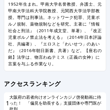
記事との関係が認められない場合
1952年生まれ。甲南大学名誉教授、弁護士、元
甲南大学法科大学院教授、元関西大学法学部教
特定の個人、組織を誹謗中傷し、名誉
を傷つける内容を含む場合
授。専門は刑事法。ネットワーク犯罪、児童ポ
ルノ規制、薬物規制などを研究。主著に『情報
第三者の著作権などを侵害する内容を
含む場合
社会と刑法』（2011年成文堂、単著）、『改正
児童ポルノ禁止法を考える』（2014年日本評論
特定の企業や団体、商品の宣伝、販売
促進を主な目的とする場合
社、共編著）、『エロスと「わいせつ」のあい
だ』（2016年朝日新書、共著）など。【座右の
事実に反した情報や誤解させる内容を
書いている場合
銘】法学は、物言わぬテミス（正義の女神）に
言葉を与ふる作業なり。
公序良俗、法令に反した内容の情報を
含む場合
個人情報を書き込んだ場合
アクセスランキング
メールアドレス、他サイトへのリンク
がある場合
大阪府の若者向けオンラインカジノ啓発動画に待
その他、編集スタッフが不適切と判断
1
った！ 「偏見を助長する」支援団体や専門医が
した場合
批判