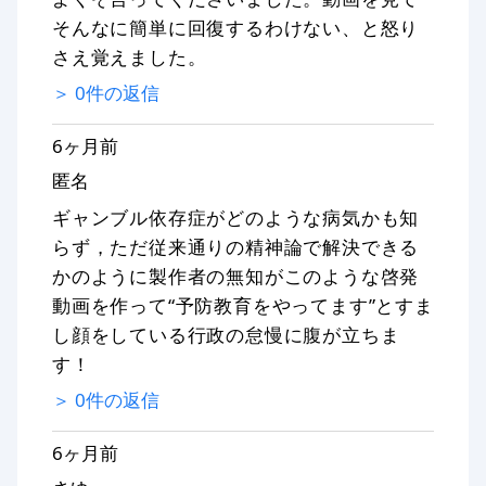
そんなに簡単に回復するわけない、と怒り
さえ覚えました。
＞
0
件の返信
6ヶ月前
匿名
ギャンブル依存症がどのような病気かも知
らず，ただ従来通りの精神論で解決できる
かのように製作者の無知がこのような啓発
動画を作って“予防教育をやってます”とすま
し顔をしている行政の怠慢に腹が立ちま
す！
＞
0
件の返信
6ヶ月前