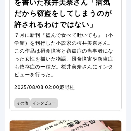
を書いた桜井美奈さん「病気
だから窃盗をしてしまうのが
許されるわけではない」
７月に新刊『盗んで食べて吐いても』（小
学館）を刊行した小説家の桜井美奈さん。
この作品は摂食障害と窃盗症の当事者にな
った女性を描いた物語。摂食障害や窃盗症
も依存症の一種だ。桜井美奈さんにインタ
ビューを行った。
2025/08/08 02:00
姫野桂
その他
インタビュー