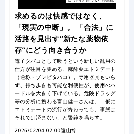
求めるのは快感ではなく、
「現実の中断」。 「合法」に
活路を見出す“新たな薬物依
存”にどう向き合うか
電子タバコとして吸うという新しい乱用の
仕方が注目を集める、麻酔薬エトミデート
（通称・ゾンビタバコ）。専用器具もいら
ず、持ち歩きも可能な利便性が、使用のハ
ードルを大きく下げている。危険ドラッグ
等の分析に携わる富山健一さんは、「仮に
エトミデートの流行が終わっても、事態は
それでは済まない」と警鐘を鳴らす。
2026/02/04 02:00
遠山怜