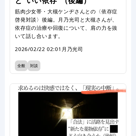
と“いい依存”（後編）
筋肉少女帯・大槻ケンヂさんとの〈依存症
啓発対談〉後編。月乃光司と大槻さんが、
依存症の治療や回復について、肩の力を抜
いて話し合います。
2026/02/22 02:01
月乃光司
全般
対談