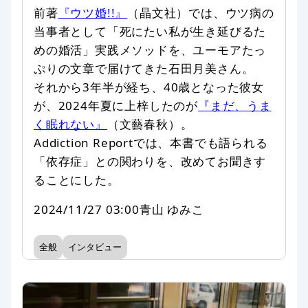
前著
『ウツ婚!!』
（晶文社）では、ウツ病の
当事者として「死にたい私が生き延びるた
めの婚活」実践メソッドを、ユーモアたっ
ぷりの文章で届けてきた石田月美さん。
それから3年半が経ち、40歳となった彼女
が、2024年夏に上梓したのが
『まだ、うま
く眠れない』
（文藝春秋）。
Addiction Reportでは、本書でも語られる
「依存症」との関わりを、改めてお聞きす
ることにした。
2024/11/27 03:00
青山 ゆみこ
全般
インタビュー