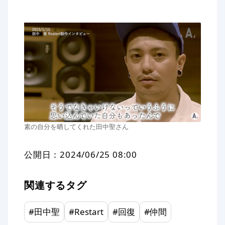
素の自分を晒してくれた田中聖さん
公開日：
2024/06/25 08:00
関連するタグ
#
田中聖
#
Restart
#
回復
#
仲間