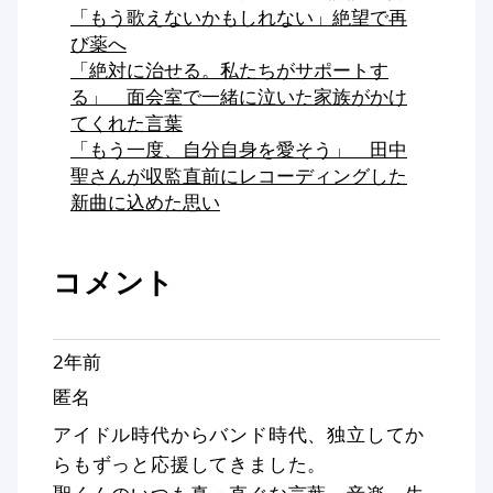
「もう歌えないかもしれない」絶望で再
び薬へ
「絶対に治せる。私たちがサポートす
る」 面会室で一緒に泣いた家族がかけ
てくれた言葉
「もう一度、自分自身を愛そう」 田中
聖さんが収監直前にレコーディングした
新曲に込めた思い
コメント
2年前
匿名
アイドル時代からバンド時代、独立してか
らもずっと応援してきました。