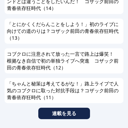
ンドとは違うことをしたいんだ！ コザック前田の
個人情報を書き込んだ場合
青春依存狂時代（14）
メールアドレス、他サイトへのリンク
がある場合
「とにかくくだらんことをしよう！」初のライブに
その他、編集スタッフが不適切と判断
向けての道のりは？コザック前田の青春依存狂時代
した場合
（13）
編集方針に同意する方のみ投稿ができ
コブクロに注意されて放った一言で路上は爆笑！
ます。以上、あらかじめ、ご了承くだ
根拠なき自信で初の単独ライブへ突進 コザック前
さい。
田の青春依存狂時代（12）
「ちゃんと秘策は考えてるがな！」路上ライブで人
気のコブクロに取った対抗手段は？コザック前田の
青春依存狂時代（11）
連載を見る