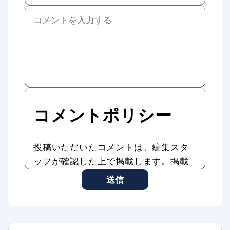
コメントポリシー
投稿いただいたコメントは、編集スタ
ッフが確認した上で掲載します。掲載
したコメントはAddiction Reportの記
送信
事やサービスに転載、利用する場合が
あります。
コメントのタイトル・本文は編集スタ