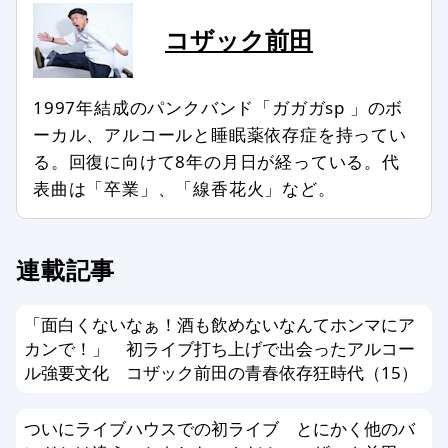
ッフの判断で修正したり、全部、また
は一部を非掲載とさせていただいたり
コザック前田
する場合もあります。
次のようなコメントは非掲載、または
1997年結成のパンクバンド「ガガガsp 」のボ
削除します。
ーカル、アルコールと睡眠薬依存症を持ってい
る。回復に向けて8年の月日が経っている。代
記事との関係が認められない場合
表曲は「卒業」、「線香花火」など。
特定の個人、組織を誹謗中傷し、名誉
を傷つける内容を含む場合
第三者の著作権などを侵害する内容を
連載記事
含む場合
特定の企業や団体、商品の宣伝、販売
「面白くないなぁ！酒も飲めないなんてホンマにア
促進を主な目的とする場合
カンで！」 初ライブ打ち上げで出会ったアルコー
事実に反した情報や誤解させる内容を
ル強要文化 コザック前田の青春依存狂時代（15）
書いている場合
公序良俗、法令に反した内容の情報を
ついにライブハウスでの初ライブ とにかく他のバ
含む場合