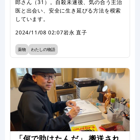
郎さん（31）。自殺未遂後、気の合う主治
医と出会い、安全に生き延びる方法を模索
しています。
2024/11/08 02:07
岩永 直子
薬物
わたしの物語
「何で助けたんだ」 搬送され