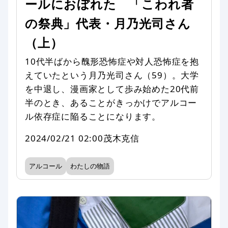
ールにおぼれた 「こわれ者
の祭典」代表・月乃光司さん
（上）
10代半ばから醜形恐怖症や対人恐怖症を抱
えていたという月乃光司さん（59）。大学
を中退し、漫画家として歩み始めた20代前
半のとき、あることがきっかけでアルコー
ル依存症に陥ることになります。
2024/02/21 02:00
茂木克信
アルコール
わたしの物語