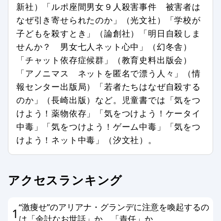
書いている場合
新社）「ルポ座間男女９人殺害事件 被害者は
公序良俗、法令に反した内容の情報を
なぜ引き寄せられたのか」（光文社）「学校が
含む場合
子どもを殺すとき」（論創社）「明日自殺しま
個人情報を書き込んだ場合
せんか？ 男女七人ネット心中」（幻冬舎）
メールアドレス、他サイトへのリンク
「チャット依存症候群」（教育史料出版会）
がある場合
「アノニマス ネットを匿名で漂う人々」（情
その他、編集スタッフが不適切と判断
報センター出版局）「若者たちはなぜ自殺する
した場合
のか」（長崎出版）など。児童書では「気をつ
けよう！薬物依存」「気をつけよう！ケータイ
編集方針に同意する方のみ投稿ができ
中毒」「気をつけよう！ゲーム中毒」「気をつ
ます。以上、あらかじめ、ご了承くだ
けよう！ネット中毒」（汐文社）。
さい。
アクセスランキング
“激痩せ”のアリアナ・グランデに注意を喚起するの
1
は「余計なお世話」か、「責任」か