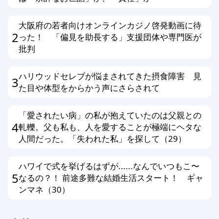
大阪府の若者向けオンラインカジノ啓発動画に待
2
った！ 「偏見を助長する」支援団体や専門医が
批判
ハリウッドセレブが悩まされてきた摂食障害 見
3
た目や体型をからかう声にさらされて
「愛されたい病」の私が抱えていたのは父親との
4
軋轢。父も私も、人を愛することが極端にヘタな
人間だった。「失われた私」を探して（29）
ハワイで式を挙げるはずが......なんでいつもこ〜
5
なるの？！ 前途多難な結婚生活スタート！ ギャ
ンマネ（30）