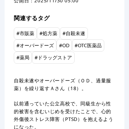
公開日：
2025/11/30 05:00
関連するタグ
#
市販薬
#
処方薬
#
自殺未遂
#
オーバードーズ
#
OD
#
OTC医薬品
#
薬局
#
ドラッグストア
自殺未遂やオーバードーズ（ＯＤ、過量服
薬）を繰り返すＡさん（18）。
以前通っていた公立高校で、同級生から性
的被害を含むいじめを受けたことで、心的
外傷後ストレス障害（PTSD）を抱えるよう
になった。