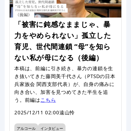
「被害に鈍感なままじゃ、暴
力をやめられない」孤立した
育児、世代間連鎖 “母”を知ら
ない私が母になる（後編）
本稿は、前編に引き続き、暴力の連鎖を生
き抜いてきた藤岡美千代さん（PTSDの日本
兵家族会 関西支部代表）が、自身の痛みに
向き合い、加害を見つめてきた半生を追
う。前編は
こちら
2025/12/11 02:00
遠山怜
アルコール
インタビュー