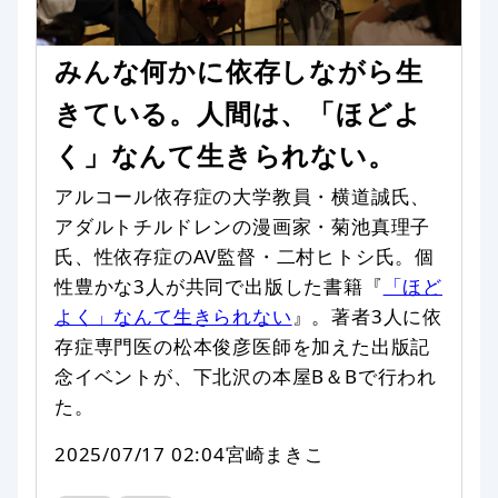
みんな何かに依存しながら生
きている。人間は、「ほどよ
く」なんて生きられない。
アルコール依存症の大学教員・横道誠氏、
アダルトチルドレンの漫画家・菊池真理子
氏、性依存症のAV監督・二村ヒトシ氏。個
性豊かな3人が共同で出版した書籍『
「ほど
よく」なんて生きられない
』。著者3人に依
存症専門医の松本俊彦医師を加えた出版記
念イベントが、下北沢の本屋B＆Bで行われ
た。
2025/07/17 02:04
宮崎まきこ