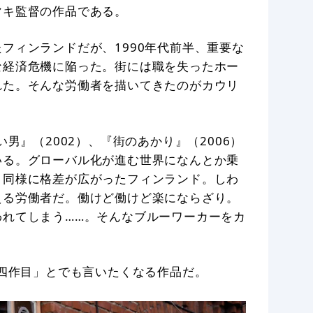
マキ監督の作品である。
フィンランドだが、1990年代前半、重要な
な経済危機に陥った。街には職を失ったホー
れた。そんな労働者を描いてきたのがカウリ
男』（2002）、『街のあかり』（2006）
いる。グローバル化が進む世界になんとか乗
と同様に格差が広がったフィンランド。しわ
える労働者だ。働けど働けど楽にならざり。
れてしまう……。そんなブルーワーカーをカ
の四作目」とでも言いたくなる作品だ。