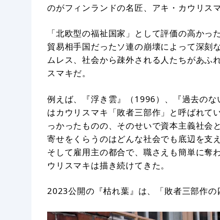
のがフィンランドの名匠、アキ・カウリス
「北欧型の福祉国家」として評価の高かった
貿易相手国だったソ連の崩壊によって深刻
ムレス、社会から疎外される人たちがあふ
スマキだ。
例えば、『浮き雲』（1996）、『過去のない
はカウリスマキ「敗者三部作」と呼ばれて
っかったものの、そのせいで資本主義社会
寄せをくらうのはどんな社会でも底辺を支
そして雇用主の都合で、職さえも簡単に奪わ
ウリスマキは描き続けてきた。
2023公開の『枯れ葉』は、「敗者三部作