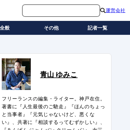
運営会社
全般
その他
記者一覧
青山 ゆみこ
フリーランスの編集・ライター。神戸在住。
著書に『人生最後のご馳走』『ほんのちょっ
と当事者』『元気じゃないけど、悪くな
い』、共著に『相談するってむずかしい』、
『あんぱん ジャムパン クリームパン 女三