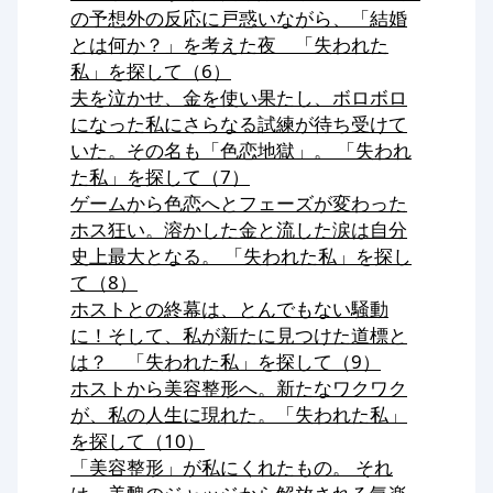
の予想外の反応に戸惑いながら、「結婚
とは何か？」を考えた夜 「失われた
私」を探して（6）
夫を泣かせ、金を使い果たし、ボロボロ
になった私にさらなる試練が待ち受けて
いた。その名も「色恋地獄」。 「失われ
た私」を探して（7）
ゲームから色恋へとフェーズが変わった
ホス狂い。溶かした金と流した涙は自分
史上最大となる。 「失われた私」を探し
て（8）
ホストとの終幕は、とんでもない騒動
に！そして、私が新たに見つけた道標と
は？ 「失われた私」を探して（9）
ホストから美容整形へ。新たなワクワク
が、私の人生に現れた。「失われた私」
を探して（10）
「美容整形」が私にくれたもの。 それ