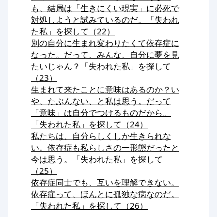
も、結局は「生きにくい現実」に必死で
対処しようと試みているのだ。「失われ
た私」を探して（22）
別の自分に生まれ変わりたくて依存症に
なった。だって、みんな、自分に夢を見
たいじゃん？「失われた私」を探して
（23）
生まれて来たことに意味はあるのか？い
や、たぶんない、と私は思う。だって
「意味」は自分でつけるものだから。
「失われた私」を探して（24）
私たちは、自分らしくしか生きられな
い。依存症も私らしさの一形態だったと
今は思う。「失われた私」を探して
（25）
依存症同士でも、互いを理解できない。
依存症って、ほんとに孤独な病なのだ。
「失われた私」を探して（26）