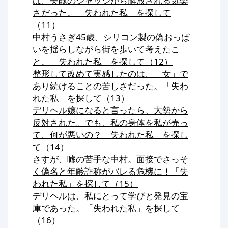
は、美醜のジャッジから解放される気楽
さだった。「失われた私」を探して
（11）
中村うさぎ45歳、シリコン製の偽おっぱ
いを揺らしながら街を歩いて考えたこ
と。「失われた私」を探して（12）
整形して改めて実感したのは、「女」で
あり続けることの苦しさだった。「失わ
れた私」を探して（13）
デリヘル嬢になると言ったら、大勢から
反対された。でも、私の身体を私が売っ
て、何が悪いの？「失われた私」を探し
て（14）
さすが、嘘の苦手な中村。面接でさっそ
く偽名と年齢詐称がバレる危機に！「失
われた私」を探して（15）
デリヘルは、私にとって学びと発見の宝
庫であった。「失われた私」を探して
（16）