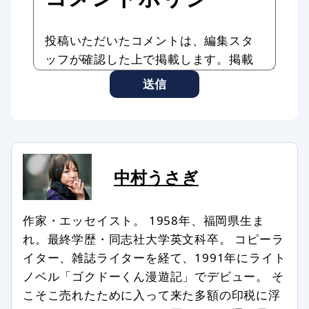
投稿いただいたコメントは、編集スタ
ッフが確認した上で掲載します。掲載
したコメントはAddiction Reportの記
送信
事やサービスに転載、利用する場合が
あります。
コメントのタイトル・本文は編集スタ
ッフの判断で修正したり、全部、また
は一部を非掲載とさせていただいたり
中村うさぎ
する場合もあります。
次のようなコメントは非掲載、または
作家・エッセイスト。 1958年、福岡県生ま
削除します。
れ。最終学歴・同志社大学英文科卒。 コピーラ
イター、雑誌ライターを経て、1991年にライト
記事との関係が認められない場合
ノベル「ゴクドーくん漫遊記」でデビュー。 そ
特定の個人、組織を誹謗中傷し、名誉
こそこ売れたために入って来た多額の印税に浮
を傷つける内容を含む場合