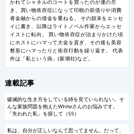
かれてシャネルのコートを買ったのが運の尽
第三者の著作権などを侵害する内容を
き、買い物依存症になって印税の前借りや消費
含む場合
者金融からの借金を重ねる。 その顛末をエッセ
特定の企業や団体、商品の宣伝、販売
イに書き、以降はライトノベル作家からエッセ
促進を主な目的とする場合
イストに転向。 買い物依存症が治まりかけた頃
事実に反した情報や誤解させる内容を
にホストにハマって大金を貢ぎ、その後も美容
書いている場合
整形にハマったりと依存行動を繰り返す。 代表
公序良俗、法令に反した内容の情報を
作は「私という病」(新潮社)など。
含む場合
個人情報を書き込んだ場合
メールアドレス、他サイトへのリンク
連載記事
がある場合
その他、編集スタッフが不適切と判断
破滅的な生き方をしている姉を見ていられない。そ
した場合
んな家族問題を抱えたWhiteさんのお悩みです。
「失われた私」を探して（55）
編集方針に同意する方のみ投稿ができ
ます。以上、あらかじめ、ご了承くだ
私は、自分が正しいなんて思ってません。だって、