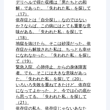
デリヘルで得た収穫は「男たちとの和
解」であった。「失われた私」を探して
（17）
依存症とは「自分探し」なのではない
か？ならば、この病にはとても重要な意
味がある。「失われた私」を探して
（18）
地獄を抜けたら、そこは砂漠だった。依
存症から解放された私は、ちっとも幸せ
になれなかった。「失われた私」を探し
て（19）
緊急入院、心肺停止、からの身体障害
者。でも、そこには大きな意味があっ
た。「失われた私」を探して（20）
いろいろ失敗を重ねてきたけど、依存症
になってよかった、と、今では心の底か
ら思ってる。「失われた私」を探して
（21）
依存症の私も、依存症じゃないあなた