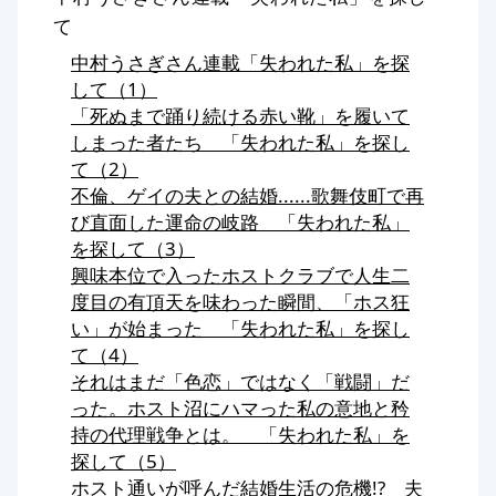
て
中村うさぎさん連載「失われた私」を探
して（1）
「死ぬまで踊り続ける赤い靴」を履いて
しまった者たち 「失われた私」を探し
て（2）
不倫、ゲイの夫との結婚......歌舞伎町で再
び直面した運命の岐路 「失われた私」
を探して（3）
興味本位で入ったホストクラブで人生二
度目の有頂天を味わった瞬間、「ホス狂
い」が始まった 「失われた私」を探し
て（4）
それはまだ「色恋」ではなく「戦闘」だ
った。ホスト沼にハマった私の意地と矜
持の代理戦争とは。 「失われた私」を
探して（5）
ホスト通いが呼んだ結婚生活の危機!? 夫