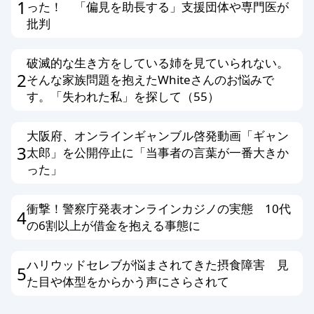
1
った！ 「偏見を助長する」支援団体や専門医が
批判
破滅的な生き方をしている姉を見ていられない。
2
そんな家族問題を抱えたWhiteさんのお悩みで
す。「失われた私」を探して（55）
大阪府、オンラインギャンブル啓発動画「ギャン
3
太郎」を公開停止に「当事者の言葉が一番大きか
った」
衝撃！警察庁発表オンラインカジノの実態 10代
4
の6割以上が借金を抱える事態に
ハリウッドセレブが悩まされてきた摂食障害 見
5
た目や体型をからかう声にさらされて