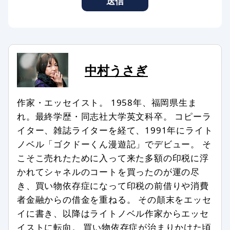
送信
事やサービスに転載、利用する場合が
あります。
コメントのタイトル・本文は編集スタ
ッフの判断で修正したり、全部、また
は一部を非掲載とさせていただいたり
中村うさぎ
する場合もあります。
次のようなコメントは非掲載、または
作家・エッセイスト。 1958年、福岡県生ま
削除します。
れ。最終学歴・同志社大学英文科卒。 コピーラ
イター、雑誌ライターを経て、1991年にライト
記事との関係が認められない場合
ノベル「ゴクドーくん漫遊記」でデビュー。 そ
特定の個人、組織を誹謗中傷し、名誉
こそこ売れたために入って来た多額の印税に浮
を傷つける内容を含む場合
かれてシャネルのコートを買ったのが運の尽
第三者の著作権などを侵害する内容を
き、買い物依存症になって印税の前借りや消費
含む場合
者金融からの借金を重ねる。 その顛末をエッセ
特定の企業や団体、商品の宣伝、販売
イに書き、以降はライトノベル作家からエッセ
促進を主な目的とする場合
イストに転向。 買い物依存症が治まりかけた頃