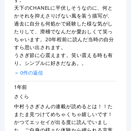
天下のCHANELに平伏しそうなのに、何と
かそれを抑えさりげない風を装う描写が、
過去に自分も何処かで経験した様な気がし
たりして、滑稽でなんだか愛おしくて笑っ
ちゃいます。20年程前に読んだ当時の自分
すら思い出されます。
うさぎ節に心震えます。笑い震える時も有
り。シンプルに好きだなあ。。
＞
0
件の返信
1年前
さくら
中村うさぎさんの連載が読めるとは！！た
またま見つけてめちゃくちゃ嬉しいです！
かつてエッセイが出る度に読んでいまし
た。ご自身の様々な体験から綴られる言葉