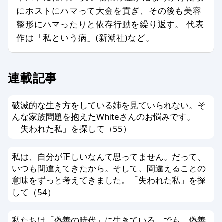
事実に反した情報や誤解させる内容を
にホストにハマって大金を貢ぎ、その後も美容
書いている場合
整形にハマったりと依存行動を繰り返す。 代表
公序良俗、法令に反した内容の情報を
作は「私という病」(新潮社)など。
含む場合
個人情報を書き込んだ場合
メールアドレス、他サイトへのリンク
連載記事
がある場合
その他、編集スタッフが不適切と判断
破滅的な生き方をしている姉を見ていられない。そ
した場合
んな家族問題を抱えたWhiteさんのお悩みです。
「失われた私」を探して（55）
編集方針に同意する方のみ投稿ができ
ます。以上、あらかじめ、ご了承くだ
私は、自分が正しいなんて思ってません。だって、
さい。
いつも間違えてきたから。そして、間違えることの
意味をずっと考えてきました。「失われた私」を探
して（54）
私たちは「偽善の時代」に生きている。でも、偽善