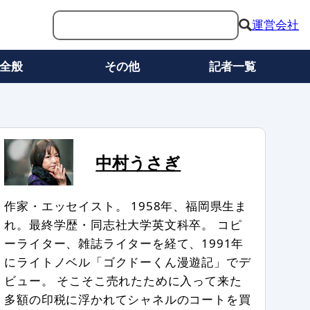
運営会社
全般
その他
記者一覧
中村うさぎ
作家・エッセイスト。 1958年、福岡県生ま
れ。最終学歴・同志社大学英文科卒。 コピ
ーライター、雑誌ライターを経て、1991年
にライトノベル「ゴクドーくん漫遊記」でデ
ビュー。 そこそこ売れたために入って来た
多額の印税に浮かれてシャネルのコートを買