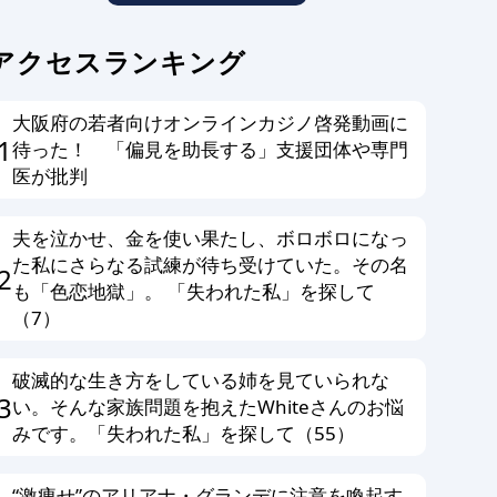
アクセスランキング
大阪府の若者向けオンラインカジノ啓発動画に
1
待った！ 「偏見を助長する」支援団体や専門
医が批判
夫を泣かせ、金を使い果たし、ボロボロになっ
た私にさらなる試練が待ち受けていた。その名
2
も「色恋地獄」。 「失われた私」を探して
（7）
破滅的な生き方をしている姉を見ていられな
3
い。そんな家族問題を抱えたWhiteさんのお悩
みです。「失われた私」を探して（55）
“激痩せ”のアリアナ・グランデに注意を喚起す