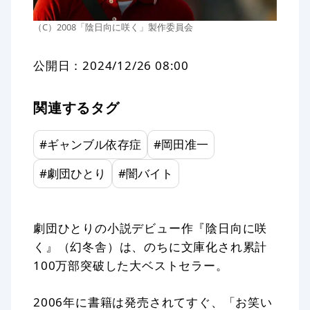
（C）2008「陰日向に咲く」製作委員会
公開日：
2024/12/26 08:00
関連するタグ
#
ギャンブル依存症
#
岡田准一
#
劇団ひとり
#
闇バイト
劇団ひとりの小説デビュー作『陰日向に咲
く』（幻冬舎）は、のちに文庫化され累計
100万部突破した大ベストセラー。
2006年に書籍は発売されてすぐ、「お笑い