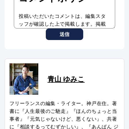
投稿いただいたコメントは、編集スタ
ッフが確認した上で掲載します。掲載
したコメントはAddiction Reportの記
送信
事やサービスに転載、利用する場合が
あります。
コメントのタイトル・本文は編集スタ
ッフの判断で修正したり、全部、また
は一部を非掲載とさせていただいたり
青山 ゆみこ
する場合もあります。
次のようなコメントは非掲載、または
削除します。
フリーランスの編集・ライター。神戸在住。著
記事との関係が認められない場合
書に『人生最後のご馳走』『ほんのちょっと当
特定の個人、組織を誹謗中傷し、名誉
事者』『元気じゃないけど、悪くない』、共著
を傷つける内容を含む場合
に『相談するってむずかしい』、『あんぱん ジ