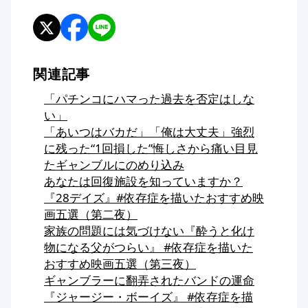
関連記事
「パチンコにハマった過去を否定はしな
い」
「あいつはバカだ」「俺は大丈夫」強烈
に残った“1回損した”悔しさから痛い目見
たギャンブルにのめり込み
あなたは回復施設を知っていますか？
『28デイズ』#依存症を描いたおすすめ映
画五選（第二夜）
家族の問題には気づけない『酔うと化け
物になる父がつらい』 #依存症を描いた
おすすめ映画五選（第三夜）
ギャンブラーに翻弄されたバンドの運命
『ジャージー・ボーイズ』 #依存症を描