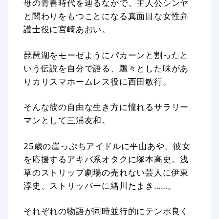
母の青春時代を辿るなかで、主人公シンヤ
と関わりをもつことになる真面目な女性弁
護士役に宮崎あおい。
琵琶湖をモーゼようにパカーンと割ったと
いう伝説を自分で語る、飄々とした味があ
りカリスマホームレス役に西田敏行。
そんな彼の自由な生き方に憧れるサラリー
マンとして三浦友和。
25歳の崖っぷちアイドルに平山あや、彼女
を応援するアキバ系オタクに塚本高史。浅
草のストリップ劇場の売れない芸人に伊東
淳史、ストリッパーに緒川たまき……。
それぞれの物語が同時並行的にテンポ良く