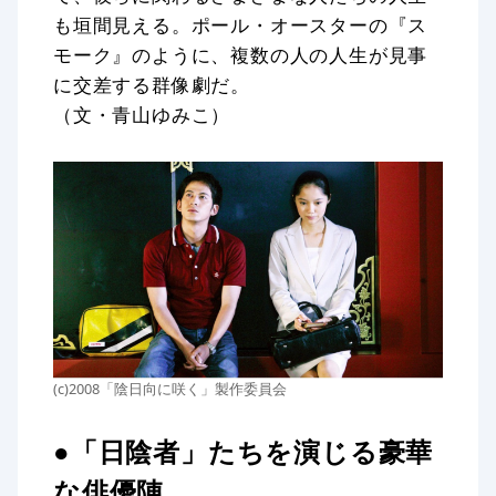
も垣間見える。ポール・オースターの『ス
モーク』のように、複数の人の人生が見事
に交差する群像劇だ。
（文・青山ゆみこ）
(c)2008「陰日向に咲く」製作委員会
●「日陰者」たちを演じる豪華
な俳優陣