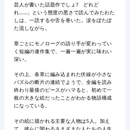
芸人が書いた話題作でしょ? どれど
れ……」という態度の悪さで読んでみたわた
しは、一読するや舌を巻いた。涙をぽたぽ
た流しながら。
章ごとにモノローグの語り手が変わってい
く短編の連作集で、一遍一遍が実に味わい
深い。
その上、各章に編み込まれた伏線が小さな
パズルの断片の連続でようで、全編を読み
終わり最後のピースがハマると、初めて一
枚の大きな絵だったことがわかる物語構成
になっている。
その絵に描かれる主要な人物は5人。加え
て、彼らに関わるさまざまな人たちの人生