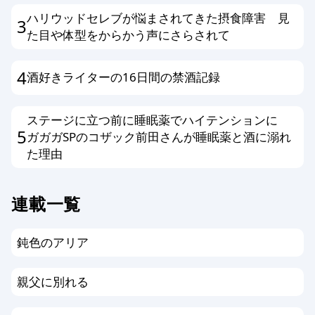
さい。
ハリウッドセレブが悩まされてきた摂食障害 見
3
た目や体型をからかう声にさらされて
4
酒好きライターの16日間の禁酒記録
ステージに立つ前に睡眠薬でハイテンションに
5
ガガガSPのコザック前田さんが睡眠薬と酒に溺れ
た理由
連載一覧
鈍色のアリア
親父に別れる