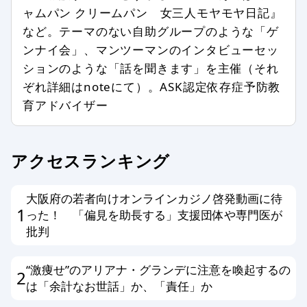
第三者の著作権などを侵害する内容を
ャムパン クリームパン 女三人モヤモヤ日記』
含む場合
など。テーマのない自助グループのような「ゲ
特定の企業や団体、商品の宣伝、販売
ンナイ会」、マンツーマンのインタビューセッ
促進を主な目的とする場合
ションのような「話を聞きます」を主催（それ
事実に反した情報や誤解させる内容を
ぞれ詳細はnoteにて）。ASK認定依存症予防教
書いている場合
育アドバイザー
公序良俗、法令に反した内容の情報を
含む場合
アクセスランキング
個人情報を書き込んだ場合
メールアドレス、他サイトへのリンク
がある場合
大阪府の若者向けオンラインカジノ啓発動画に待
1
った！ 「偏見を助長する」支援団体や専門医が
その他、編集スタッフが不適切と判断
批判
した場合
“激痩せ”のアリアナ・グランデに注意を喚起するの
編集方針に同意する方のみ投稿ができ
2
は「余計なお世話」か、「責任」か
ます。以上、あらかじめ、ご了承くだ