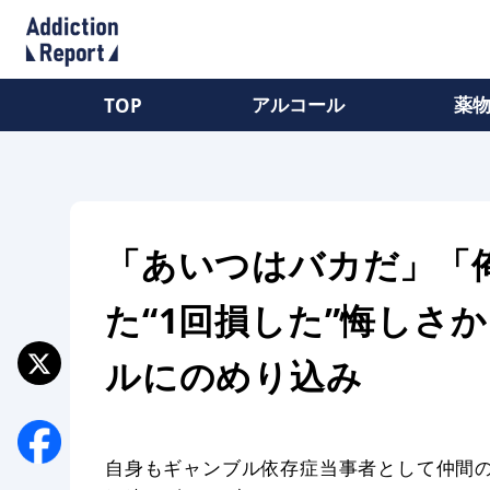
アルコール
薬
TOP
「あいつはバカだ」「
た“1回損した”悔しさ
ルにのめり込み
自身もギャンブル依存症当事者として仲間