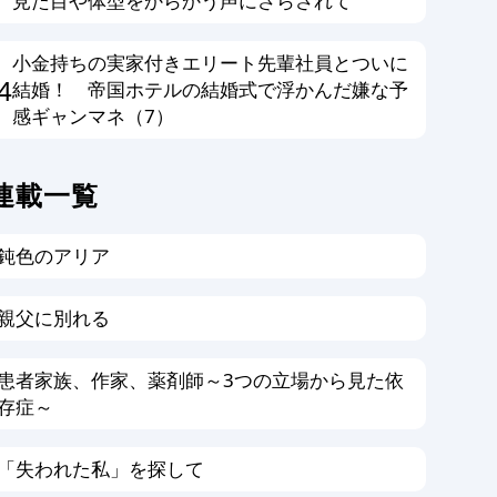
見た目や体型をからかう声にさらされて
小金持ちの実家付きエリート先輩社員とついに
4
結婚！ 帝国ホテルの結婚式で浮かんだ嫌な予
感ギャンマネ（7）
連載一覧
鈍色のアリア
親父に別れる
患者家族、作家、薬剤師～3つの立場から見た依
存症～
「失われた私」を探して