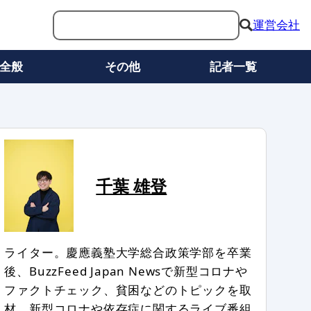
運営会社
全般
その他
記者一覧
千葉 雄登
ライター。慶應義塾大学総合政策学部を卒業
後、BuzzFeed Japan Newsで新型コロナや
ファクトチェック、貧困などのトピックを取
材。新型コロナや依存症に関するライブ番組