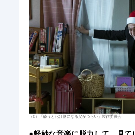
（C）「酔うと化け物になる父がつらい」製作委員会
●軽妙な音楽に脱力して、見て