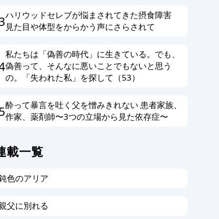
ハリウッドセレブが悩まされてきた摂食障害
3
見た目や体型をからかう声にさらされて
私たちは「偽善の時代」に生きている。でも、
4
偽善って、そんなに悪いことでもないと思う
の。「失われた私」を探して（53）
酔って暴言を吐く父を憎みきれない 患者家族、
5
作家、薬剤師〜3つの立場から見た依存症〜
連載一覧
鈍色のアリア
親父に別れる