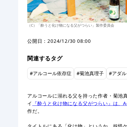
（C）「酔うと化け物になる父がつらい」製作委員会
公開日：
2024/12/30 08:00
関連するタグ
#
アルコール依存症
#
菊池真理子
#
アダル
アルコールに溺れる父を持った作者・菊池
イ
『酔うと化け物になる父がつらい』は、Addi
作だ。
タイトルにある「化け物」というか、妖怪