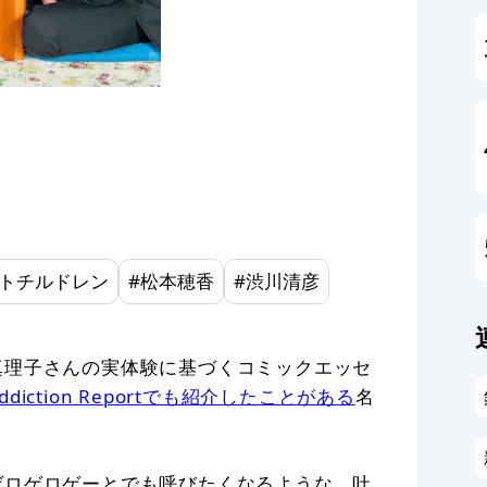
トチルドレン
#
松本穂香
#
渋川清彦
真理子さんの実体験に基づくコミックエッセ
ction Reportでも紹介したことがある
名
ゲロゲロゲーとでも呼びたくなるような、吐