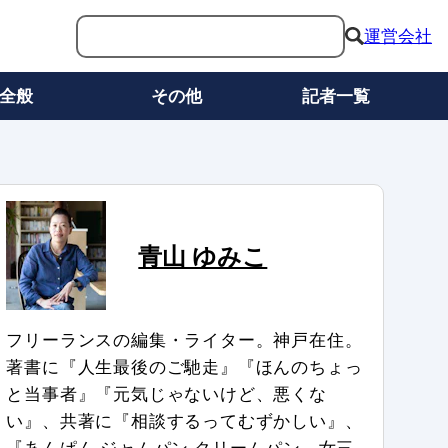
運営会社
全般
その他
記者一覧
青山 ゆみこ
フリーランスの編集・ライター。神戸在住。
著書に『人生最後のご馳走』『ほんのちょっ
と当事者』『元気じゃないけど、悪くな
い』、共著に『相談するってむずかしい』、
『あんぱん ジャムパン クリームパン 女三