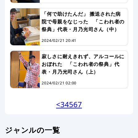
「何で助けたんだ」 搬送された病
院で母親をなじった 「こわれ者の
祭典」代表・月乃光司さん（中）
2024/02/21 20:41
寂しさに耐えきれず、アルコールに
おぼれた 「こわれ者の祭典」代
表・月乃光司さん（上）
2024/02/21 02:00
<
3
4
5
6
7
ジャンルの一覧