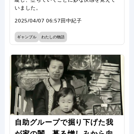
いました。
2025/04/07 06:57
田中紀子
ギャンブル
わたしの物語
自助グループで掘り下げた我
が家の闇 募る憎しみから向