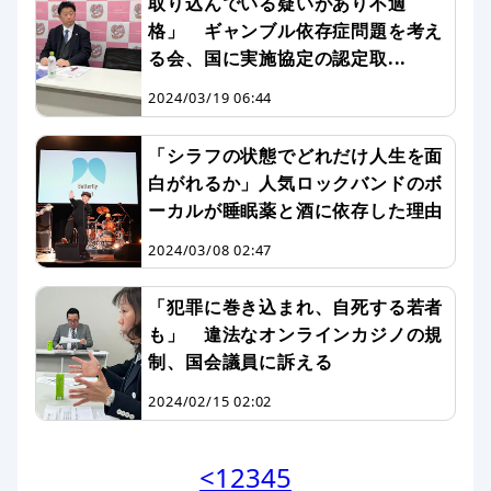
取り込んでいる疑いがあり不適
格」 ギャンブル依存症問題を考え
る会、国に実施協定の認定取...
2024/03/19 06:44
「シラフの状態でどれだけ人生を面
白がれるか」人気ロックバンドのボ
ーカルが睡眠薬と酒に依存した理由
2024/03/08 02:47
「犯罪に巻き込まれ、自死する若者
も」 違法なオンラインカジノの規
制、国会議員に訴える
2024/02/15 02:02
<
1
2
3
4
5