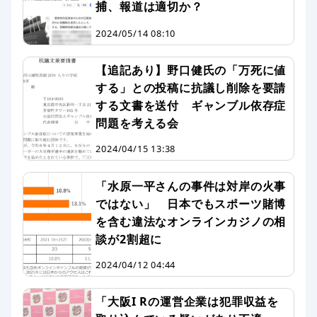
捕、報道は適切か？
2024/05/14 08:10
【追記あり】野口健氏の「万死に値
する」との投稿に抗議し削除を要請
する文書を送付 ギャンブル依存症
問題を考える会
2024/04/15 13:38
「水原一平さんの事件は対岸の火事
ではない」 日本でもスポーツ賭博
を含む違法なオンラインカジノの相
談が2割超に
2024/04/12 04:44
「大阪I Rの運営企業は犯罪収益を