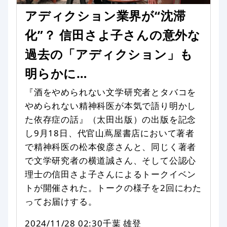
アディクション業界が“沈滞
化”？ 信田さよ子さんの意外な
過去の「アディクション」も
明らかに…
『酒をやめられない文学研究者とタバコを
やめられない精神科医が本気で語り明かし
た依存症の話』（太田出版）の出版を記念
し9月18日、代官山蔦屋書店において著者
で精神科医の松本俊彦さんと、同じく著者
で文学研究者の横道誠さん、そして公認心
理士の信田さよ子さんによるトークイベン
トが開催された。トークの様子を2回にわた
ってお届けする。
2024/11/28 02:30
千葉 雄登