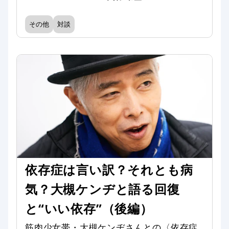
その他
対談
依存症は言い訳？それとも病
気？大槻ケンヂと語る回復
と“いい依存”（後編）
筋肉少女帯・大槻ケンヂさんとの〈依存症