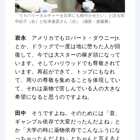
「リカバリーカルチャーを日本にも根付かせたい」と語る田
中紀子（右）と松本俊彦さん（左）（撮影・後藤勝）
岩永
アメリカでもロバート・ダウニーJr.
とか、ドラッグで一度は地に堕ちた人が回
復して、今では大スターの稼ぎ頭になって
います。そしてハリウッドでも尊敬されて
います。再起ができて、トップにもなれ
て、周りの尊敬を集めることを体現してい
て、それは薬物で苦しんでいる人の大きな
希望になると思うのですよね。
田中
そうですよね。そのためには「昔、
ギャンブル依存で大変だったんだよね」と
か「大学の時に薬物依存でこんなふうにな
っちゃったんだよね」とちゃんと言えるよ