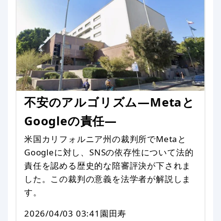
不安のアルゴリズム―Metaと
Googleの責任―
米国カリフォルニア州の裁判所でMetaと
Googleに対し、SNSの依存性について法的
責任を認める歴史的な陪審評決が下されま
した。この裁判の意義を法学者が解説しま
す。
2026/04/03 03:41
園田寿