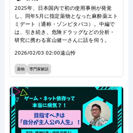
2025年、日本国内で初の使用事例が発覚
し、同年5月に指定薬物となった麻酔薬エト
ミデート（通称・ゾンビタバコ）。中編で
は、引き続き、危険ドラッグなどの分析・
研究に携わる富山健一さんに話を伺う。
2026/02/03 02:00
遠山怜
薬物
専門家解説