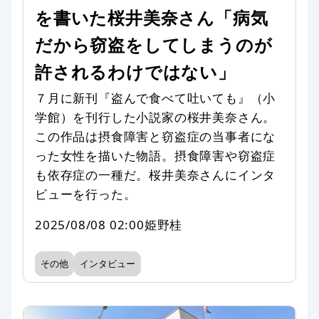
を書いた桜井美奈さん「病気
だから窃盗をしてしまうのが
許されるわけではない」
７月に新刊『盗んで食べて吐いても』（小
学館）を刊行した小説家の桜井美奈さん。
この作品は摂食障害と窃盗症の当事者にな
った女性を描いた物語。摂食障害や窃盗症
も依存症の一種だ。桜井美奈さんにインタ
ビューを行った。
2025/08/08 02:00
姫野桂
その他
インタビュー