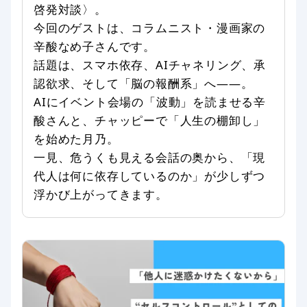
啓発対談〉。
今回のゲストは、コラムニスト・漫画家の
辛酸なめ子さんです。
話題は、スマホ依存、AIチャネリング、承
認欲求、そして「脳の報酬系」へ——。
AIにイベント会場の「波動」を読ませる辛
酸さんと、チャッピーで「人生の棚卸し」
を始めた月乃。
一見、危うくも見える会話の奥から、「現
代人は何に依存しているのか」が少しずつ
浮かび上がってきます。
2026/06/02 02:00
月乃光司
全般
対談