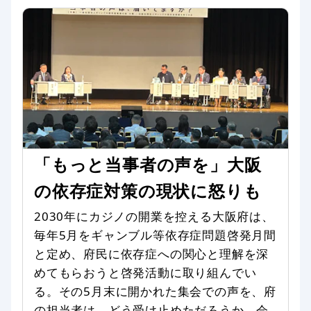
全般
対談
「もっと当事者の声を」大阪
の依存症対策の現状に怒りも
2030年にカジノの開業を控える大阪府は、
毎年5月をギャンブル等依存症問題啓発月間
と定め、府民に依存症への関心と理解を深
めてもらおうと啓発活動に取り組んでい
る。その5月末に開かれた集会での声を、府
の担当者は、どう受け止めただろうか。会