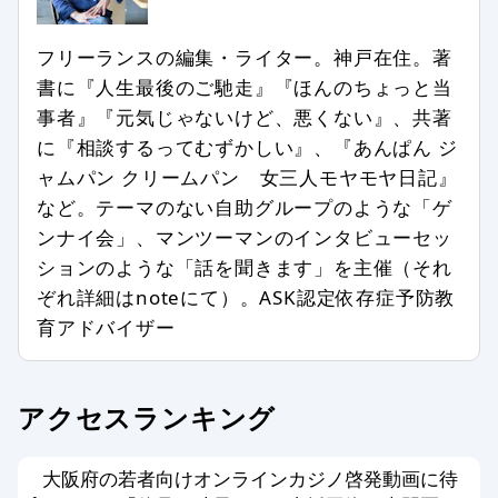
削除します。
フリーランスの編集・ライター。神戸在住。著
記事との関係が認められない場合
書に『人生最後のご馳走』『ほんのちょっと当
特定の個人、組織を誹謗中傷し、名誉
事者』『元気じゃないけど、悪くない』、共著
を傷つける内容を含む場合
に『相談するってむずかしい』、『あんぱん ジ
第三者の著作権などを侵害する内容を
ャムパン クリームパン 女三人モヤモヤ日記』
含む場合
など。テーマのない自助グループのような「ゲ
特定の企業や団体、商品の宣伝、販売
ンナイ会」、マンツーマンのインタビューセッ
促進を主な目的とする場合
ションのような「話を聞きます」を主催（それ
事実に反した情報や誤解させる内容を
ぞれ詳細はnoteにて）。ASK認定依存症予防教
書いている場合
育アドバイザー
公序良俗、法令に反した内容の情報を
含む場合
アクセスランキング
個人情報を書き込んだ場合
メールアドレス、他サイトへのリンク
がある場合
大阪府の若者向けオンラインカジノ啓発動画に待