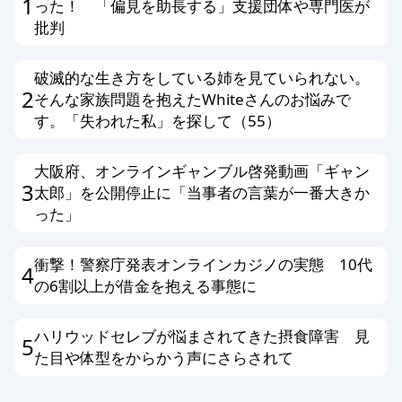
1
った！ 「偏見を助長する」支援団体や専門医が
その他、編集スタッフが不適切と判断
批判
した場合
破滅的な生き方をしている姉を見ていられない。
編集方針に同意する方のみ投稿ができ
2
そんな家族問題を抱えたWhiteさんのお悩みで
ます。以上、あらかじめ、ご了承くだ
す。「失われた私」を探して（55）
さい。
大阪府、オンラインギャンブル啓発動画「ギャン
3
太郎」を公開停止に「当事者の言葉が一番大きか
った」
衝撃！警察庁発表オンラインカジノの実態 10代
4
の6割以上が借金を抱える事態に
ハリウッドセレブが悩まされてきた摂食障害 見
5
た目や体型をからかう声にさらされて