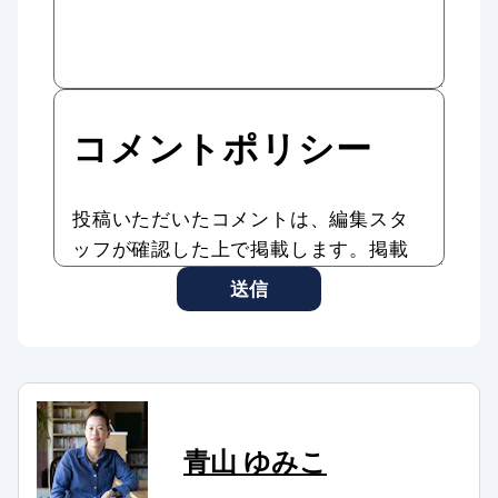
コメントポリシー
投稿いただいたコメントは、編集スタ
ッフが確認した上で掲載します。掲載
したコメントはAddiction Reportの記
送信
事やサービスに転載、利用する場合が
あります。
コメントのタイトル・本文は編集スタ
ッフの判断で修正したり、全部、また
は一部を非掲載とさせていただいたり
青山 ゆみこ
する場合もあります。
次のようなコメントは非掲載、または