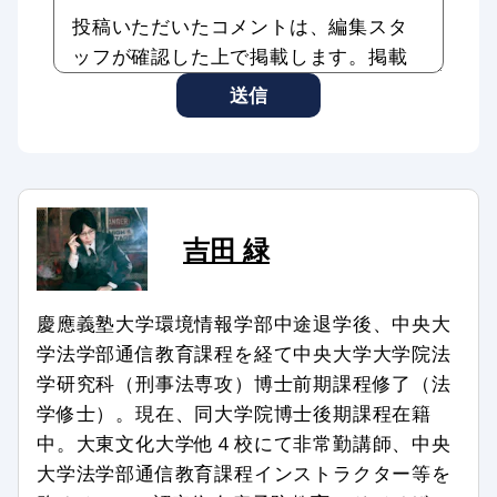
投稿いただいたコメントは、編集スタ
ッフが確認した上で掲載します。掲載
したコメントはAddiction Reportの記
送信
事やサービスに転載、利用する場合が
あります。
コメントのタイトル・本文は編集スタ
ッフの判断で修正したり、全部、また
は一部を非掲載とさせていただいたり
吉田 緑
する場合もあります。
次のようなコメントは非掲載、または
慶應義塾大学環境情報学部中途退学後、中央大
削除します。
学法学部通信教育課程を経て中央大学大学院法
学研究科（刑事法専攻）博士前期課程修了（法
記事との関係が認められない場合
学修士）。現在、同大学院博士後期課程在籍
特定の個人、組織を誹謗中傷し、名誉
中。大東文化大学他４校にて非常勤講師、中央
を傷つける内容を含む場合
大学法学部通信教育課程インストラクター等を
第三者の著作権などを侵害する内容を