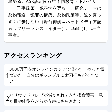
務める。ASK認定依存症予防教育アドバイザ
含む場合
ー。刑事政策・犯罪学を専攻し、研究テーマは
特定の企業や団体、商品の宣伝、販売
薬物報道、犯罪の構築、薬物政策等。道を真っ
促進を主な目的とする場合
すぐに歩けない（舞台俳優→ネットメディア記
事実に反した情報や誤解させる内容を
者→フリーランスライター）。LGB（T）Q+当
書いている場合
事者。
公序良俗、法令に反した内容の情報を
含む場合
個人情報を書き込んだ場合
アクセスランキング
メールアドレス、他サイトへのリンク
がある場合
3000万円をオンラインカジノで溶かす やっと気
その他、編集スタッフが不適切と判断
1
づいた「自分はギャンブルに太刀打ちができな
した場合
い」
編集方針に同意する方のみ投稿ができ
ハリウッドセレブが悩まされてきた摂食障害 見
2
ます。以上、あらかじめ、ご了承くだ
た目や体型をからかう声にさらされて
さい。