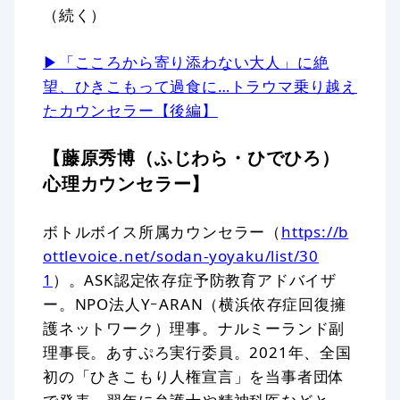
（続く）
▶「こころから寄り添わない大人」に絶
望、ひきこもって過食に…トラウマ乗り越え
たカウンセラー【後編】
【藤原秀博（ふじわら・ひでひろ）
心理カウンセラー】
ボトルボイス所属カウンセラー（
https://b
ottlevoice.net/sodan-yoyaku/list/30
1
）。ASK認定依存症予防教育アドバイザ
ー。NPO法人YｰARAN（横浜依存症回復擁
護ネットワーク）理事。ナルミーランド副
理事長。あすぷろ実行委員。2021年、全国
初の「ひきこもり人権宣言」を当事者団体