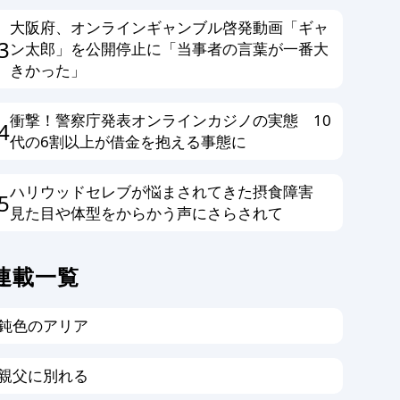
大阪府、オンラインギャンブル啓発動画「ギャ
3
ン太郎」を公開停止に「当事者の言葉が一番大
きかった」
衝撃！警察庁発表オンラインカジノの実態 10
4
代の6割以上が借金を抱える事態に
ハリウッドセレブが悩まされてきた摂食障害
5
見た目や体型をからかう声にさらされて
連載一覧
鈍色のアリア
親父に別れる