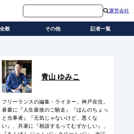
運営会社
全般
その他
記者一覧
青山 ゆみこ
フリーランスの編集・ライター。神戸在住。
著書に『人生最後のご馳走』『ほんのちょっ
と当事者』『元気じゃないけど、悪くな
い』、共著に『相談するってむずかしい』、
『あんぱん ジャムパン クリームパン 女三