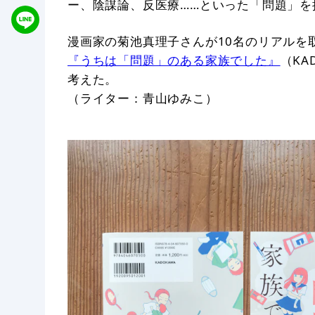
ー、陰謀論、反医療……といった「問題」を
漫画家の菊池真理子さんが10名のリアルを
『うちは「問題」のある家族でした』
（KA
考えた。
（ライター：青山ゆみこ）