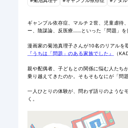
#
菊池真理子
#
ギャンブル依存症
#
アダル
ギャンブル依存症、マルチ２世、児童虐待、
ー、陰謀論、反医療……といった「問題」を
漫画家の菊池真理子さんが10名のリアルを
『うちは「問題」のある家族でした』
（KA
親や配偶者、子どもとの関係に悩む人たち
乗り越えてきたのか。そもそもなにが「問
一人ひとりの体験が、問わず語りのような
く。