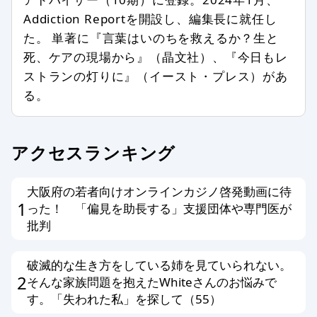
公序良俗、法令に反した内容の情報を
含む場合
Addiction Reportを開設し、編集長に就任し
た。 単著に『言葉はいのちを救えるか？生と
個人情報を書き込んだ場合
死、ケアの現場から』（晶文社）、『今日もレ
メールアドレス、他サイトへのリンク
ストランの灯りに』（イースト・プレス）があ
がある場合
る。
その他、編集スタッフが不適切と判断
した場合
アクセスランキング
編集方針に同意する方のみ投稿ができ
ます。以上、あらかじめ、ご了承くだ
大阪府の若者向けオンラインカジノ啓発動画に待
さい。
1
った！ 「偏見を助長する」支援団体や専門医が
批判
破滅的な生き方をしている姉を見ていられない。
2
そんな家族問題を抱えたWhiteさんのお悩みで
す。「失われた私」を探して（55）