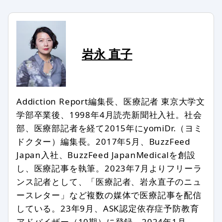
コメントのタイトル・本文は編集スタ
ッフの判断で修正したり、全部、また
は一部を非掲載とさせていただいたり
する場合もあります。
岩永 直子
次のようなコメントは非掲載、または
削除します。
記事との関係が認められない場合
Addiction Report編集長、医療記者 東京大学文
学部卒業後、1998年4月読売新聞社入社。社会
特定の個人、組織を誹謗中傷し、名誉
を傷つける内容を含む場合
部、医療部記者を経て2015年にyomiDr.（ヨミ
ドクター）編集長。2017年5月、BuzzFeed
第三者の著作権などを侵害する内容を
含む場合
Japan入社、BuzzFeed JapanMedicalを創設
し、医療記事を執筆。2023年7月よりフリーラ
特定の企業や団体、商品の宣伝、販売
促進を主な目的とする場合
ンス記者として、「医療記者、岩永直子のニュ
ースレター」など複数の媒体で医療記事を配信
事実に反した情報や誤解させる内容を
書いている場合
している。23年9月、ASK認定依存症予防教育
アドバイザー（10期）に登録。2024年1月、