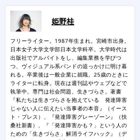
コメントのタイトル・本文は編集スタ
ッフの判断で修正したり、全部、また
は一部を非掲載とさせていただいたり
姫野桂
する場合もあります。
次のようなコメントは非掲載、または
フリーライター。1987年生まれ。宮崎市出身。
削除します。
日本女子大学文学部日本文学科卒。大学時代は
出版社でアルバイトをし、編集業務を学びつ
記事との関係が認められない場合
つ、ヴィジュアル系バンドの追っかけに明け暮
特定の個人、組織を誹謗中傷し、名誉
れる。卒業後は一般企業に就職。25歳のときに
を傷つける内容を含む場合
ライターに転身。現在は週刊誌やウェブなどで
第三者の著作権などを侵害する内容を
執筆中。専門は社会問題、生きづらさ。著書
含む場合
『私たちは生きづらさを抱えている 発達障害
特定の企業や団体、商品の宣伝、販売
じゃない人に伝えたい当事者の本音』（イース
促進を主な目的とする場合
ト・プレス）、『発達障害グレーゾーン』（扶
事実に反した情報や誤解させる内容を
桑社新書）、『「発達障害かも？」という人の
書いている場合
ための「生きづらさ」解消ライフハック』（デ
公序良俗、法令に反した内容の情報を