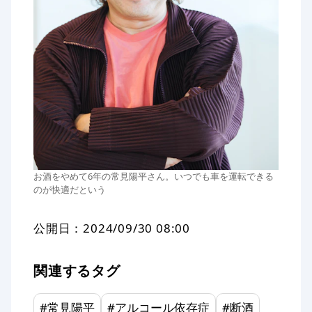
お酒をやめて6年の常見陽平さん。いつでも車を運転できる
のが快適だという
公開日：
2024/09/30 08:00
関連するタグ
#
常見陽平
#
アルコール依存症
#
断酒