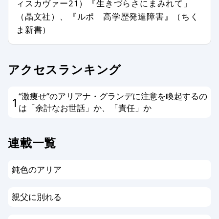
ィスカヴァー21）『生きづらさにまみれて」
含む場合
（晶文社）、『ルポ 高学歴発達障害』（ちく
個人情報を書き込んだ場合
ま新書）
メールアドレス、他サイトへのリンク
がある場合
その他、編集スタッフが不適切と判断
アクセスランキング
した場合
“激痩せ”のアリアナ・グランデに注意を喚起するの
1
編集方針に同意する方のみ投稿ができ
は「余計なお世話」か、「責任」か
ます。以上、あらかじめ、ご了承くだ
さい。
連載一覧
鈍色のアリア
親父に別れる