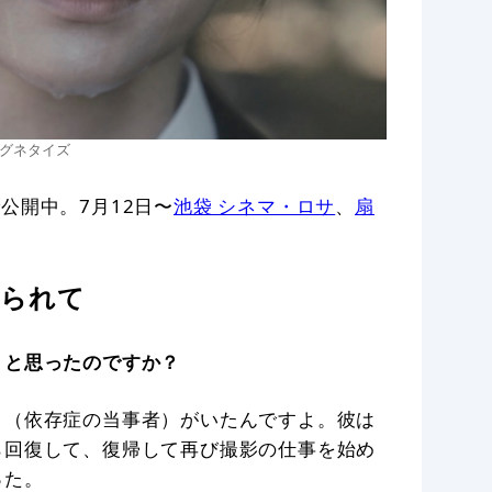
グネタイズ
公開中。7月12日〜
池袋 シネマ・ロサ
、
扇
けられて
うと思ったのですか？
ト（依存症の当事者）がいたんですよ。彼は
ら回復して、復帰して再び撮影の仕事を始め
った。