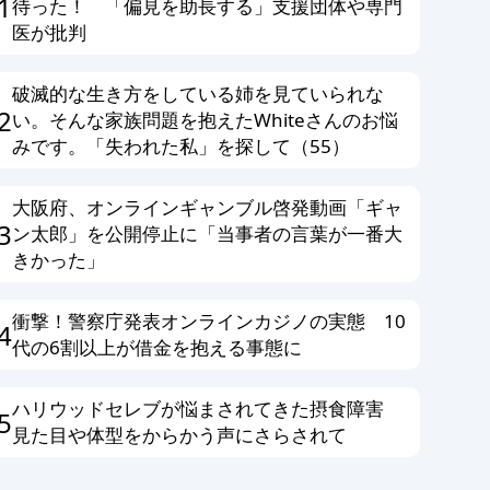
1
待った！ 「偏見を助長する」支援団体や専門
医が批判
破滅的な生き方をしている姉を見ていられな
2
い。そんな家族問題を抱えたWhiteさんのお悩
みです。「失われた私」を探して（55）
大阪府、オンラインギャンブル啓発動画「ギャ
3
ン太郎」を公開停止に「当事者の言葉が一番大
きかった」
衝撃！警察庁発表オンラインカジノの実態 10
4
代の6割以上が借金を抱える事態に
ハリウッドセレブが悩まされてきた摂食障害
5
見た目や体型をからかう声にさらされて