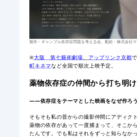
製作・ギャンブル依存症問題を考える会、配給・株式会社マ
※
大阪
第七藝術劇場
、
アップリンク京都
で
町キネマ
など全国で順次上映予定。
薬物依存症の仲間から打ち明
——依存症をテーマとした映画をなぜ作ろ
そもそも私の昔からの撮影仲間にアディク
薬物の依存があって一度捕まって、そこか
たんです。でも私はそれをずっと知らなか