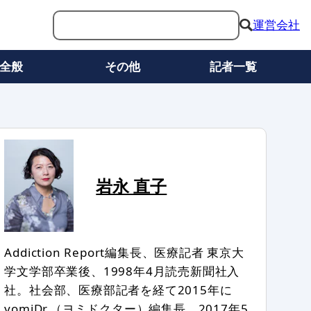
運営会社
全般
その他
記者一覧
岩永 直子
Addiction Report編集長、医療記者 東京大
学文学部卒業後、1998年4月読売新聞社入
社。社会部、医療部記者を経て2015年に
yomiDr.（ヨミドクター）編集長。2017年5