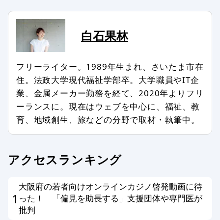
コメントのタイトル・本文は編集スタ
ッフの判断で修正したり、全部、また
は一部を非掲載とさせていただいたり
白石果林
する場合もあります。
次のようなコメントは非掲載、または
フリーライター。1989年生まれ、さいたま市在
削除します。
住。法政大学現代福祉学部卒。大学職員やIT企
業、金属メーカー勤務を経て、2020年よりフリ
記事との関係が認められない場合
ーランスに。現在はウェブを中心に、福祉、教
特定の個人、組織を誹謗中傷し、名誉
育、地域創生、旅などの分野で取材・執筆中。
を傷つける内容を含む場合
第三者の著作権などを侵害する内容を
含む場合
アクセスランキング
特定の企業や団体、商品の宣伝、販売
促進を主な目的とする場合
大阪府の若者向けオンラインカジノ啓発動画に待
事実に反した情報や誤解させる内容を
1
った！ 「偏見を助長する」支援団体や専門医が
書いている場合
批判
公序良俗、法令に反した内容の情報を