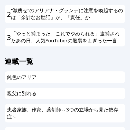
含む場合
“激痩せ”のアリアナ・グランデに注意を喚起するの
2
個人情報を書き込んだ場合
は「余計なお世話」か、「責任」か
メールアドレス、他サイトへのリンク
がある場合
「やっと捕まった。これでやめられる」逮捕され
3
その他、編集スタッフが不適切と判断
たあの日、人気YouTuberの脳裏をよぎった一言
した場合
連載一覧
編集方針に同意する方のみ投稿ができ
ます。以上、あらかじめ、ご了承くだ
鈍色のアリア
さい。
親父に別れる
患者家族、作家、薬剤師～3つの立場から見た依存
症～