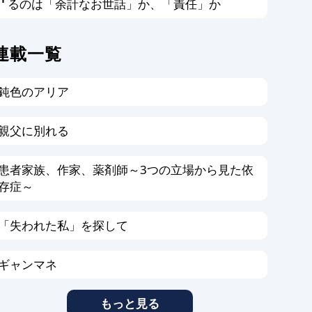
るのは「余計なお世話」か、「責任」か
連載一覧
鈍色のアリア
親父に別れる
患者家族、作家、薬剤師～3つの立場から見た依
存症～
「失われた私」を探して
ギャンマネ
もっと見る