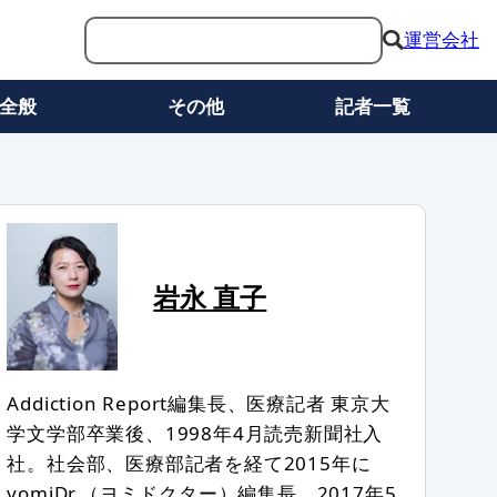
運営会社
全般
その他
記者一覧
岩永 直子
Addiction Report編集長、医療記者 東京大
学文学部卒業後、1998年4月読売新聞社入
社。社会部、医療部記者を経て2015年に
yomiDr.（ヨミドクター）編集長。2017年5