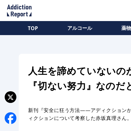
アルコール
薬
TOP
人生を諦めていないの
『切ない努力』なのだ
新刊『安全に狂う方法——アディクション
ィクションについて考察した赤坂真理さん