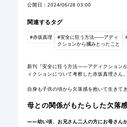
公開日：
2024/06/28 03:00
関連するタグ
#
赤坂真理
#
安全に狂う方法——アディ
クションから摑みとったこと
新刊『安全に狂う方法——アディクション
ィクションについて考察した赤坂真理さん
自身も子供の頃から欠落感を抱いて生きて
母との関係がもたらした欠落
——幼い頃、お兄さん二人の方にお母さん