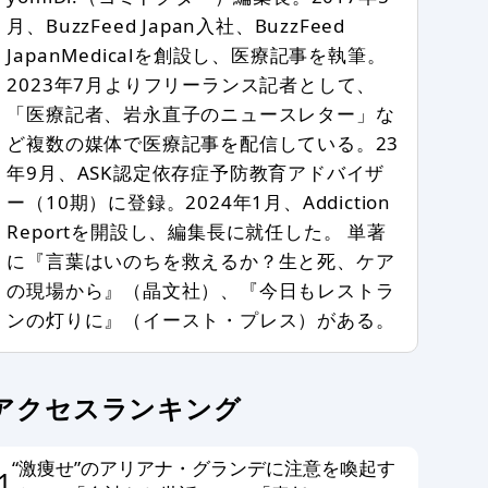
月、BuzzFeed Japan入社、BuzzFeed
JapanMedicalを創設し、医療記事を執筆。
2023年7月よりフリーランス記者として、
「医療記者、岩永直子のニュースレター」な
ど複数の媒体で医療記事を配信している。23
年9月、ASK認定依存症予防教育アドバイザ
ー（10期）に登録。2024年1月、Addiction
Reportを開設し、編集長に就任した。 単著
に『言葉はいのちを救えるか？生と死、ケア
の現場から』（晶文社）、『今日もレストラ
ンの灯りに』（イースト・プレス）がある。
アクセスランキング
“激痩せ”のアリアナ・グランデに注意を喚起す
1