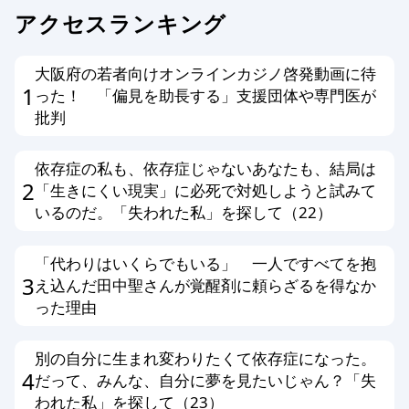
個人情報を書き込んだ場合
アクセスランキング
メールアドレス、他サイトへのリンク
がある場合
大阪府の若者向けオンラインカジノ啓発動画に待
その他、編集スタッフが不適切と判断
1
った！ 「偏見を助長する」支援団体や専門医が
した場合
批判
編集方針に同意する方のみ投稿ができ
依存症の私も、依存症じゃないあなたも、結局は
ます。以上、あらかじめ、ご了承くだ
2
「生きにくい現実」に必死で対処しようと試みて
さい。
いるのだ。「失われた私」を探して（22）
「代わりはいくらでもいる」 一人ですべてを抱
3
え込んだ田中聖さんが覚醒剤に頼らざるを得なか
った理由
別の自分に生まれ変わりたくて依存症になった。
4
だって、みんな、自分に夢を見たいじゃん？「失
われた私」を探して（23）