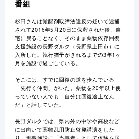
番組
杉田さんは覚醒剤取締法違反の疑いで逮捕
されて2016年5月20日に保釈された後、自
宅に戻ることなく、そのまま薬物依存回復
支援施設の長野ダルク（長野県上田市）に
入所した。執行猶予がきれるまでの3年1ヶ
月を施設で過ごしている。
そこには、すでに回復の道を歩んでいる
「先行く仲間」がいた。薬物を20年以上使
っていない人でも「自分は回復途上なん
だ」と話していた。
長野ダルクでは、県内外の中学や高校など
に出向いて薬物乱用防止啓発講演をした
り、刑事施設に「当事者」として体験を届