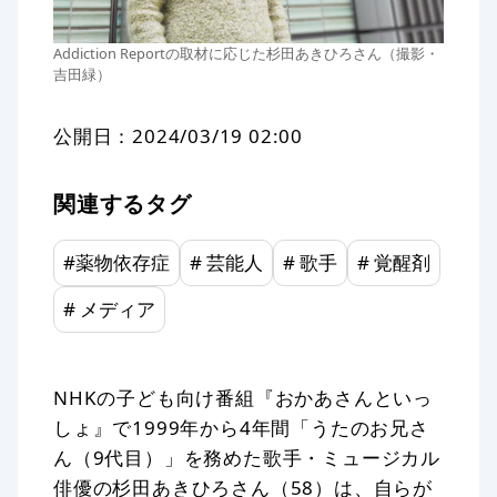
Addiction Reportの取材に応じた杉田あきひろさん（撮影・
吉田緑）
公開日：
2024/03/19 02:00
関連するタグ
#
薬物依存症
#
芸能人
#
歌手
#
覚醒剤
#
メディア
NHKの子ども向け番組『おかあさんといっ
しょ』で1999年から4年間「うたのお兄さ
ん（9代目）」を務めた歌手・ミュージカル
俳優の杉田あきひろさん（58）は、自らが