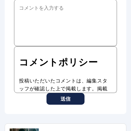
コメントポリシー
投稿いただいたコメントは、編集スタ
ッフが確認した上で掲載します。掲載
したコメントはAddiction Reportの記
送信
事やサービスに転載、利用する場合が
あります。
コメントのタイトル・本文は編集スタ
ッフの判断で修正したり、全部、また