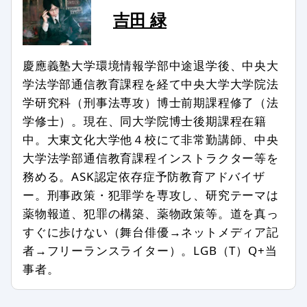
は一部を非掲載とさせていただいたり
吉田 緑
する場合もあります。
次のようなコメントは非掲載、または
慶應義塾大学環境情報学部中途退学後、中央大
削除します。
学法学部通信教育課程を経て中央大学大学院法
学研究科（刑事法専攻）博士前期課程修了（法
記事との関係が認められない場合
学修士）。現在、同大学院博士後期課程在籍
特定の個人、組織を誹謗中傷し、名誉
中。大東文化大学他４校にて非常勤講師、中央
を傷つける内容を含む場合
大学法学部通信教育課程インストラクター等を
第三者の著作権などを侵害する内容を
務める。ASK認定依存症予防教育アドバイザ
含む場合
ー。刑事政策・犯罪学を専攻し、研究テーマは
特定の企業や団体、商品の宣伝、販売
薬物報道、犯罪の構築、薬物政策等。道を真っ
促進を主な目的とする場合
すぐに歩けない（舞台俳優→ネットメディア記
事実に反した情報や誤解させる内容を
者→フリーランスライター）。LGB（T）Q+当
書いている場合
事者。
公序良俗、法令に反した内容の情報を
含む場合