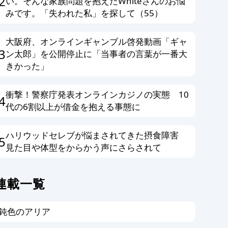
2
い。そんな家族問題を抱えたWhiteさんのお悩
みです。「失われた私」を探して（55）
大阪府、オンラインギャンブル啓発動画「ギャ
3
ン太郎」を公開停止に「当事者の言葉が一番大
きかった」
衝撃！警察庁発表オンラインカジノの実態 10
4
代の6割以上が借金を抱える事態に
ハリウッドセレブが悩まされてきた摂食障害
5
見た目や体型をからかう声にさらされて
連載一覧
鈍色のアリア