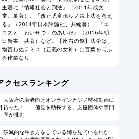
主著に『情報社会と刑法』（2011年成文
堂、単著）、『改正児童ポルノ禁止法を考え
る』（2014年日本評論社、共編著）、『エ
ロスと「わいせつ」のあいだ』（2016年朝
日新書、共著）など。【座右の銘】法学は、
物言わぬテミス（正義の女神）に言葉を与ふ
る作業なり。
アクセスランキング
大阪府の若者向けオンラインカジノ啓発動画に
1
待った！ 「偏見を助長する」支援団体や専門
医が批判
破滅的な生き方をしている姉を見ていられな