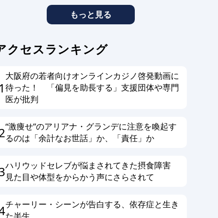
もっと見る
アクセスランキング
大阪府の若者向けオンラインカジノ啓発動画に
1
待った！ 「偏見を助長する」支援団体や専門
医が批判
“激痩せ”のアリアナ・グランデに注意を喚起す
2
るのは「余計なお世話」か、「責任」か
ハリウッドセレブが悩まされてきた摂食障害
3
見た目や体型をからかう声にさらされて
チャーリー・シーンが告白する、依存症と生き
4
た半生