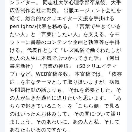
特定の個人、組織を誹謗中傷し、名誉
ンライター。 同志社大学心理学部卒業後、大手
を傷つける内容を含む場合
広告制作会社に勤務。 出版エージェント会社を
第三者の著作権などを侵害する内容を
経て、総合的なクリエイター支援を手掛ける
含む場合
penlightの代表を務める。 「言葉で生きていき
たい人」と「言葉にしたい人」を支える、をモ
特定の企業や団体、商品の宣伝、販売
促進を主な目的とする場合
ットーに書籍のコンテンツ企画と執筆等を手掛
ける。 代表作として『レズ風俗で働くわたしが
事実に反した情報や誤解させる内容を
書いている場合
他人の人生に本気でぶつかってきた話』（河出
書房新社） 『営業の神様』（SBクリエイティ
公序良俗、法令に反した内容の情報を
含む場合
ブ）など。WEB寄稿多数。 本寄稿では、「依存
症」を主なテーマとして取り扱いますが、病気
個人情報を書き込んだ場合
や問題行動の話よりも、 それを必要とした、そ
メールアドレス、他サイトへのリンク
の人が生きた過程に迫りたいと思います。 「あ
がある場合
ちらで起きていること」を「こちら側」で見る
その他、編集スタッフが不適切と判断
のはいったんお休みして、 その間について語り
した場合
ましょう。そのあわいに、あの人と私、そして
あなたもいるのですから。
編集方針に同意する方のみ投稿ができ