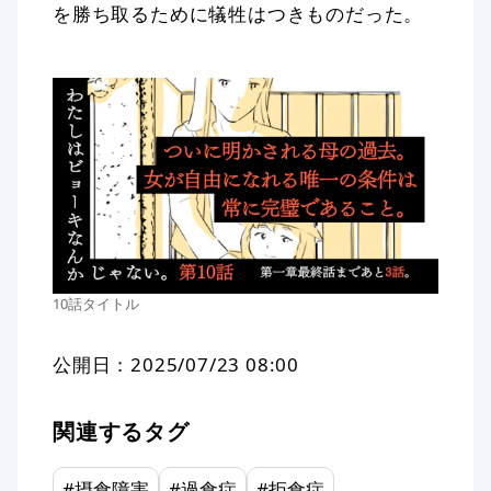
を勝ち取るために犠牲はつきものだった。
10話タイトル
公開日：
2025/07/23 08:00
関連するタグ
#
摂食障害
#
過食症
#
拒食症