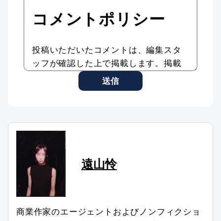
コメントポリシー
投稿いただいたコメントは、編集スタ
ッフが確認した上で掲載します。掲載
したコメントはAddiction Reportの記
送信
事やサービスに転載、利用する場合が
あります。
コメントのタイトル・本文は編集スタ
ッフの判断で修正したり、全部、また
は一部を非掲載とさせていただいたり
する場合もあります。
遠山怜
次のようなコメントは非掲載、または
削除します。
記事との関係が認められない場合
商業作家のエージェントおよびノンフィクショ