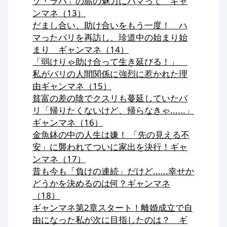
ゾ・ラバ」の島の魅力にハマって ギャ
ンマネ（13）
だまし合い、助け合いをもう一度！ ハ
マったバリを再訪し、珍道中の始まり始
まり ギャンマネ（14）
「弱けりゃ助け合って生き延びる！」
私がバリの人間関係に強烈に惹かれた理
由ギャンマネ（15）
貧富の差の陰でクスリも蔓延していたバ
リ「帰りたくないけど、帰らなきゃ......」
ギャンマネ（16）
金魚鉢の中の人生は嫌！ 「先の見える不
安」に襲われてついに家出を決行！ギャ
ンマネ（17）
昔も今も「負けの連続」だけど......幸せか
どうかを決めるのは何？ギャンマネ
（18）
ギャンマネ第2章スタート！離婚成立で自
由になった私が次に目指したのは？ ギ