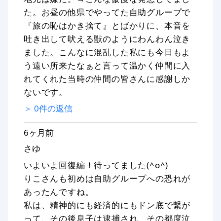
た。お昼の他県でやってた自助グループで
『旅の恥はかき捨て』とばかりに、本音を
吐き出して吠える獣のようにわんわん泣き
ました。こんなに混乱した私にも今日もよ
う遠い所来たなぁと言って温かく仲間に入
れてくれた当時の仲間の皆さんに感謝しか
ないです。
＞
0
件の返信
6ヶ月前
さゆ
いよいよ回復編！待ってました(^o^)
りこさんも初めは自助グループへの恐れが
あったんですね。
私は、精神的にも経済的にもドン底で繋が
って、その後息子は逮捕され、その都度泣