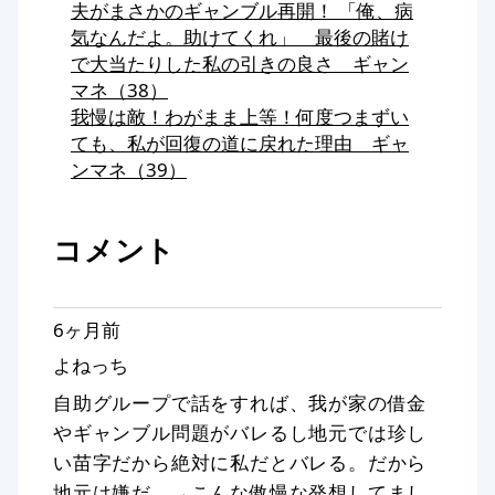
夫がまさかのギャンブル再開！ 「俺、病
気なんだよ。助けてくれ」 最後の賭け
で大当たりした私の引きの良さ ギャン
マネ（38）
我慢は敵！わがまま上等！何度つまずい
ても、私が回復の道に戻れた理由 ギャ
ンマネ（39）
コメント
6ヶ月前
よねっち
自助グループで話をすれば、我が家の借金
やギャンブル問題がバレるし地元では珍し
い苗字だから絶対に私だとバレる。だから
地元は嫌だ。→こんな傲慢な発想してまし