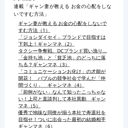
連載「ギャン妻が教える お金の心配をしな
いですむ方法」
ギャン妻が教える お金の心配をしないで
すむ方法（1）
「ジョシダイセイ」ブランドで目指すは
下剋上！ギャンマネ（2）
タクシー争奪戦、DCブランド買い漁り...
「金持ち池」と「貧乏池」のどっちに落
ちる？ギャンマネ（3）
「コミュニケーションお化け」の才能が
開花！ バブルの競争社会で学んだ「仲
間づくり」 ギャンマネ（4）
「前例がない」なんて知ったこっちゃな
い！上司と直談判して本社異動 ギャン
マネ（5）
優秀で地味な同僚が揃う本社で寿退社を
目指せ！ついに出会った最初の結婚相手
ギャンマネ（6）