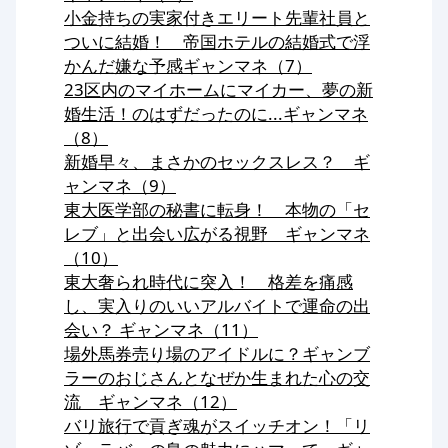
小金持ちの実家付きエリート先輩社員と
ついに結婚！ 帝国ホテルの結婚式で浮
かんだ嫌な予感ギャンマネ（7）
23区内のマイホームにマイカー、夢の新
婚生活！のはずだったのに...ギャンマネ
（8）
新婚早々、まさかのセックスレス？ ギ
ャンマネ（9）
東大医学部の秘書に転身！ 本物の「セ
レブ」と出会い広がる視野 ギャンマネ
（10）
東大奢られ時代に突入！ 格差を痛感
し、実入りのいいアルバイトで運命の出
会い？ ギャンマネ（11）
場外馬券売り場のアイドルに？ギャンブ
ラーのおじさんとなぜか生まれた心の交
流 ギャンマネ（12）
バリ旅行で貢ぎ魂がスイッチオン！「リ