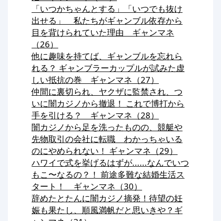
「いつかちゃんとする」「いつでも抜け
出せる」 私たちがギャンブル依存から
目を背けられていた理由 ギャンマネ
（26）
他に趣味を持てば、ギャンブルを忘れら
れる？ ギャンブラーカップルが試みた虚
しい抵抗の巻 ギャンマネ（27）
仲間に裏切られ、ヤクザに監禁され、つ
いに闇カジノから撤退！ これで博打から
手を引ける？ ギャンマネ（28）
闇カジノから足を洗ったものの、競艇や
先物取引の会社に転職 わかっちゃいる
のにやめられない！ ギャンマネ（29）
ハワイで式を挙げるはずが......なんでいつ
もこ〜なるの？！ 前途多難な結婚生活ス
タート！ ギャンマネ（30）
辞めたとたんに闇カジノ摘発！待望の妊
娠も果たし、順風満帆だと思いきや？ギ