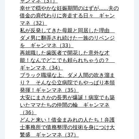
ャンマネ（31）
幸せで穏やかな妊娠期間のはずが......夫の
借金の肩代わりに奔走する日々 ギャン
マネ（32）
私が反発してきた母親と同居した理由
ダメ男に翻弄され続けた一族のリベンジ
を ギャンマネ（33）
再就職した歯医者で開花した意外な才
能！なんでどこでも頼られちゃうの？
ギャンマネ（34）
ブラック職場な上、ダメ人間の吹き溜ま
り？ そんな公立病院でもやっぱり本領
発揮！ギャンマネ（35）
大安にまさかの長男が爆誕！病室でも築
いたママたちの仲間の輪 ギャンマネ
（36）
どんと来い！借金まみれの人たち！弁護
士事務所で債務整理の技術を身につけ大
繁盛 ギャンマネ（37）