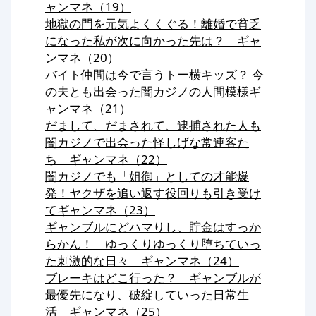
ャンマネ（19）
地獄の門を元気よくくぐる！離婚で貧乏
になった私が次に向かった先は？ ギャ
ンマネ（20）
バイト仲間は今で言うトー横キッズ？ 今
の夫とも出会った闇カジノの人間模様ギ
ャンマネ（21）
だまして、だまされて、逮捕された人も
闇カジノで出会った怪しげな常連客た
ち ギャンマネ（22）
闇カジノでも「姐御」としての才能爆
発！ヤクザを追い返す役回りも引き受け
てギャンマネ（23）
ギャンブルにどハマりし、貯金はすっか
らかん！ ゆっくりゆっくり堕ちていっ
た刺激的な日々 ギャンマネ（24）
ブレーキはどこ行った？ ギャンブルが
最優先になり、破綻していった日常生
活 ギャンマネ（25）