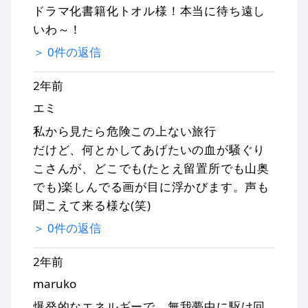
ドラマ化書籍化トオル様！本当に待ち遠し
いわ～！
＞
0
件の返信
2年前
エミ
私から見たら危険この上ない旅行
だけど、何とかしてあげたいの血が騒ぐり
こさんが、どこでも(たとえ留置所でも山奥
でも)楽しんでる画が目に浮かびます。声も
聞こえて来る様な(笑)
＞
0
件の返信
2年前
maruko
爆発的なエネルギーで、無我夢中に駆け回