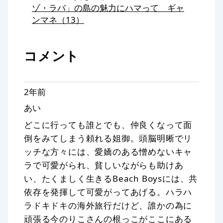
ゾ・ラバ」の島の魅力にハマって ギャ
ンマネ（13）
コメント
2年前
あい
どこに行っても誰とでも、仲良くなって面
倒をみてしまう頼れる姐御。頭脳明晰でリ
ッチな方々には、愛嬌のある憎めないキャ
ラで可愛がられ、貧しいながらも助けあ
い、たくましく生きるBeach Boysには、共
依存を発揮して可愛がってあげる。ハラハ
ラドキドキの海外旅行だけど、誰かの為に
頑張る今のりこさんの根っこがここにある