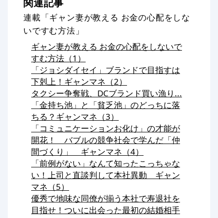
関連記事
連載「ギャン妻が教える お金の心配をしな
いですむ方法」
ギャン妻が教える お金の心配をしないで
すむ方法（1）
「ジョシダイセイ」ブランドで目指すは
下剋上！ギャンマネ（2）
タクシー争奪戦、DCブランド買い漁り...
「金持ち池」と「貧乏池」のどっちに落
ちる？ギャンマネ（3）
「コミュニケーションお化け」の才能が
開花！ バブルの競争社会で学んだ「仲
間づくり」 ギャンマネ（4）
「前例がない」なんて知ったこっちゃな
い！上司と直談判して本社異動 ギャン
マネ（5）
優秀で地味な同僚が揃う本社で寿退社を
目指せ！ついに出会った最初の結婚相手