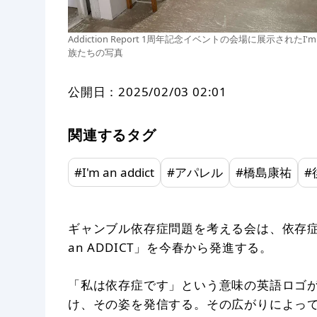
Addiction Report 1周年記念イベントの会場に展示された
族たちの写真
公開日：
2025/02/03 02:01
関連するタグ
#
I'm an addict
#
アパレル
#
橋島康祐
#
ギャンブル依存症問題を考える会は、依存症
an ADDICT」を今春から発進する。
「私は依存症です」という意味の英語ロゴが
け、その姿を発信する。その広がりによっ