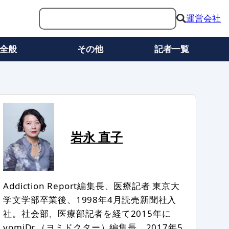
運営会社
全般
その他
記者一覧
岩永 直子
Addiction Report編集長、医療記者 東京大
学文学部卒業後、1998年4月読売新聞社入
社。社会部、医療部記者を経て2015年に
yomiDr.（ヨミドクター）編集長。2017年5