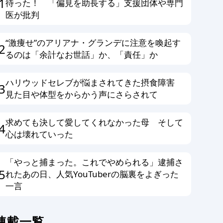
1
待った！ 「偏見を助長する」支援団体や専門
医が批判
“激痩せ”のアリアナ・グランデに注意を喚起す
2
るのは「余計なお世話」か、「責任」か
ハリウッドセレブが悩まされてきた摂食障害
3
見た目や体型をからかう声にさらされて
求めても決して愛してくれなかった母 そして
4
心は壊れていった
「やっと捕まった。これでやめられる」逮捕さ
5
れたあの日、人気YouTuberの脳裏をよぎった
一言
連載一覧